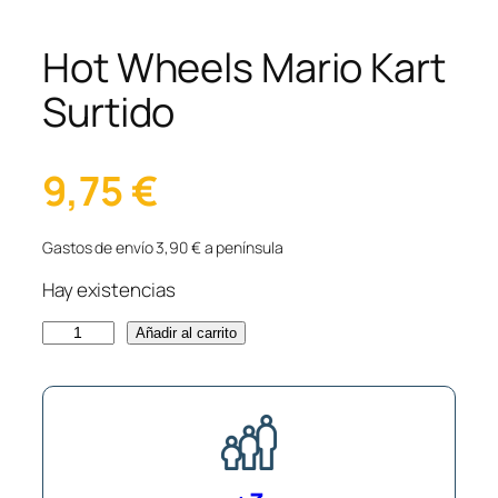
Hot Wheels Mario Kart
Surtido
9,75
€
Gastos de envío 3,90 € a península
Hay existencias
H
Añadir al carrito
o
t
W
h
e