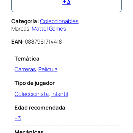
+3
e
l
s
Categoría:
Coleccionables
M
Marcas:
Mattel Games
a
r
EAN:
0887961714418
i
o
Temática
K
a
Carreras
,
Película
r
t
Tipo de jugador
S
Coleccionista
,
Infantil
u
r
Edad recomendada
t
+3
i
d
Mecánicas