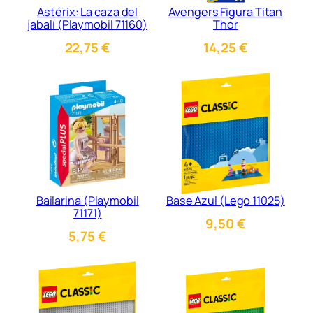
Astérix: La caza del
Avengers Figura Titan
jabalí (Playmobil 71160)
Thor
22,75
€
14,25
€
Bailarina (Playmobil
Base Azul (Lego 11025)
71171)
9,50
€
5,75
€