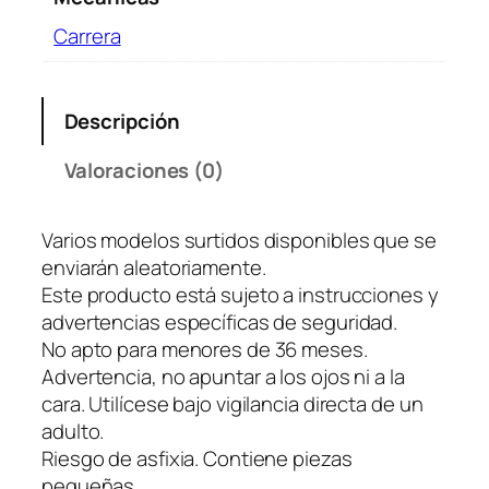
o
c
Carrera
a
n
t
Descripción
i
d
Valoraciones (0)
a
d
Varios modelos surtidos disponibles que se
enviarán aleatoriamente.
Este producto está sujeto a instrucciones y
advertencias específicas de seguridad.
No apto para menores de 36 meses.
Advertencia, no apuntar a los ojos ni a la
cara. Utilícese bajo vigilancia directa de un
adulto.
Riesgo de asfixia. Contiene piezas
pequeñas.