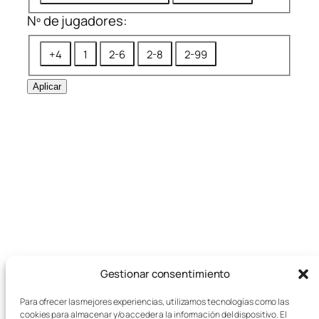
a
Nº de jugadores:
s
N
+4
1
2-6
2-8
2-99
º
d
Aplicar
e
j
u
g
a
d
o
r
e
s
Gestionar consentimiento
:
Para ofrecer las mejores experiencias, utilizamos tecnologías como las
cookies para almacenar y/o acceder a la información del dispositivo. El