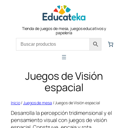
Saltar
al
contenido
Tienda de juegos de mesa, juegos educativos y
papelería
Juegos de Visión
espacial
Inicio
/
Juegos de mesa
/ Juegos de Visión espacial
Desarrolla la percepción tridimensional y el
pensamiento visual con juegos de visión
espacial. Construye, encaja y rota