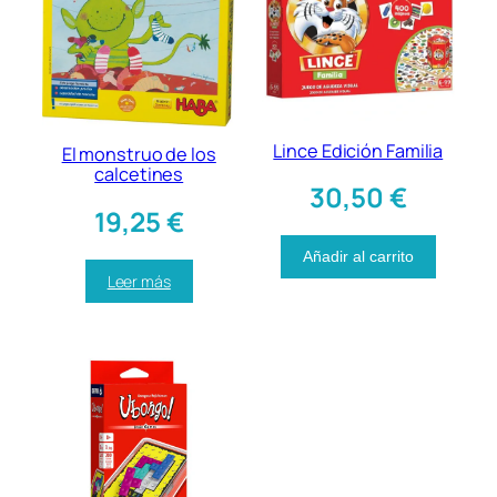
Lince Edición Familia
El monstruo de los
calcetines
30,50
€
19,25
€
Añadir al carrito
Leer más