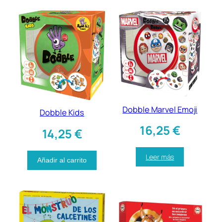
Dobble Marvel Emoji
Dobble Kids
16,25
€
14,25
€
Leer más
Añadir al carrito