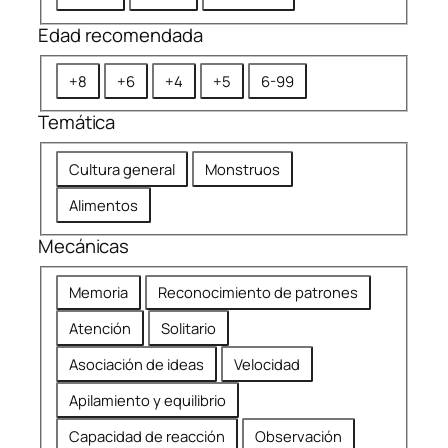
u
Edad recomendada
r
a
E
+8
+6
+4
+5
6-99
c
d
i
Temática
a
ó
d
n
T
Cultura general
Monstruos
r
e
e
Alimentos
m
c
á
Mecánicas
o
t
m
M
i
Memoria
Reconocimiento de patrones
e
e
c
n
Atención
Solitario
c
a
d
á
Asociación de ideas
Velocidad
a
n
d
Apilamiento y equilibrio
i
a
c
Capacidad de reacción
Observación