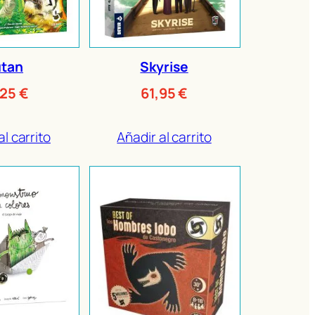
tan
Skyrise
,25
€
61,95
€
al carrito
Añadir al carrito