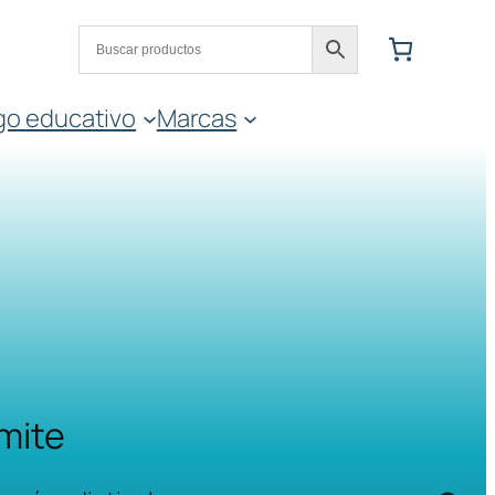
go educativo
Marcas
ímite