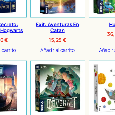
Secreto:
Exit: Aventuras En
Hu
 Hogwarts
Catan
36
50
€
15,25
€
 carrito
Añadir al carrito
Añadir 