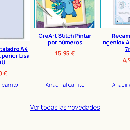
CreArt Stitch Pintar
Recamb
por números
Ingeniox A
taladro A4
7
15,95
€
uperior Lisa
4,
0U
00
€
 carrito
Añadir al carrito
Añadir 
Ver todas las novedades