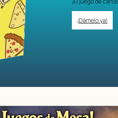
¡El juego de carta
¡Dámelo ya!