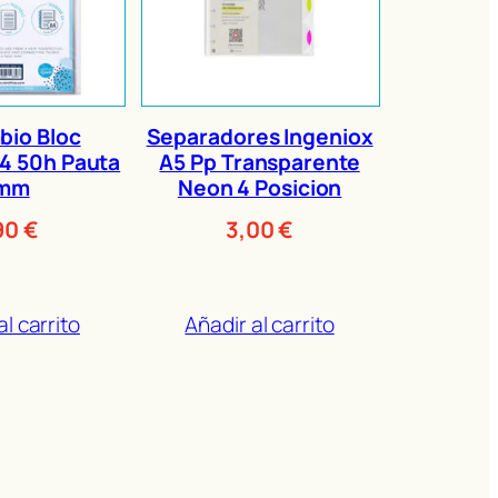
io Bloc
Separadores Ingeniox
4 50h Pauta
A5 Pp Transparente
mm
Neon 4 Posicion
90
€
3,00
€
al carrito
Añadir al carrito