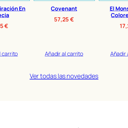
iración En
Covenant
El Mon
ecia
Colore
57,25
€
25
€
17
 carrito
Añadir al carrito
Añadir 
Ver todas las novedades