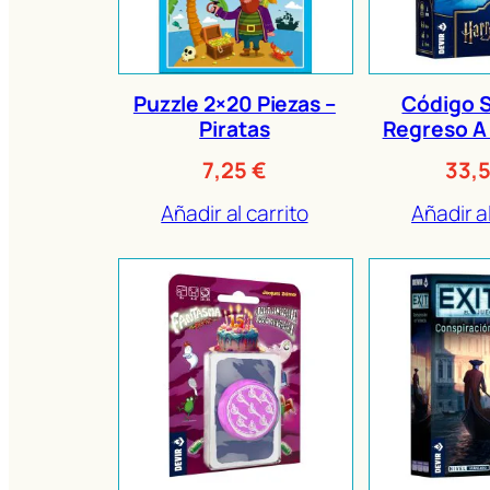
Puzzle 2×20 Piezas –
Código 
Piratas
Regreso A
7,25
€
33,
Añadir al carrito
Añadir al