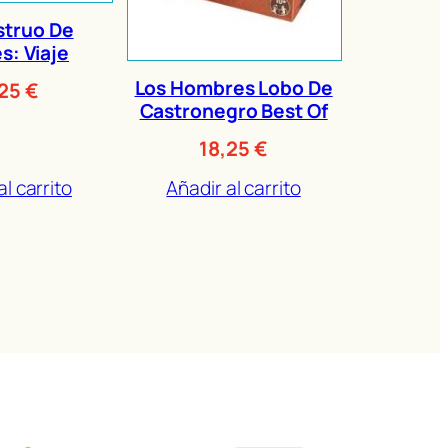
struo De
s: Viaje
Los Hombres Lobo De
,25
€
Castronegro Best Of
18,25
€
al carrito
Añadir al carrito