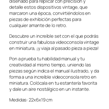
diseñado para replicar con precisión y
i
detalle estos dispositivos vintage, que
ó
marcaron una época, convirtiéndolos en
n
piezas de exhibición perfectas para
–
cualquier amante de lo retro.
G
a
Descubre un increíble set con el que podrás
m
construir una fabulosa videoconsola vintage
e
en miniatura, ¡y viaja al pasado pieza a pieza!
C
Pon a prueba tu habilidad manual y tu
o
creatividad al mismo tiempo, uniendo las
n
piezas según indica el manual ilustrado, y da
s
forma a una increíble videoconsola retro en
o
miniatura. Colócala en tu estantería favorita
l
y dale un aire nostálgico en un instante.
e
c
Medidas: 22x6x19 cm
a
n