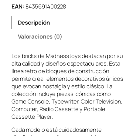
t
EAN:
8435691400228
a
B
Descripción
l
o
Valoraciones (0)
q
u
Los bricks de Madnesstoys destacan por su
e
alta calidad y diseños espectaculares. Esta
s
línea retro de bloques de construcción
C
permite crear elementos decorativos únicos
o
que evocan nostalgia y estilo clásico. La
n
colección incluye piezas icónicas como
s
Game Console, Typewriter, Color Television,
t
Computer, Radio Cassette y Portable
r
Cassette Player.
u
c
Cada modelo está cuidadosamente
c