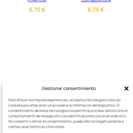
6,75
€
6,75
€
Gestionar consentimiento
Para ofrecer las mejores experiencias, utilizamos tecnologías como las
cookies para almacenar y/o acceder a la información del dispositivo. El
consentimiento de estas tecnologías nos permitirá procesar datos como el
comportamiento de navegación o las identificaciones únicas en este sitio.
Tienda de juegos de mesa, juegos
No consentir o retirar el consentimiento, puede afectar negativamente a
ciertas características y funciones.
educativos y papelería