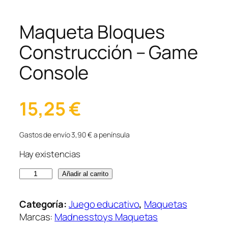
Maqueta Bloques
Construcción – Game
Console
15,25
€
Gastos de envío 3,90 € a península
Hay existencias
M
Añadir al carrito
a
q
Categoría:
Juego educativo
, 
Maquetas
u
Marcas:
Madnesstoys Maquetas
e