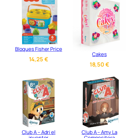
Bloques Fisher Price
Cakes
14,25
€
18,50
€
Club A – Adri el
Club A – Amy La
inventor
Compositora