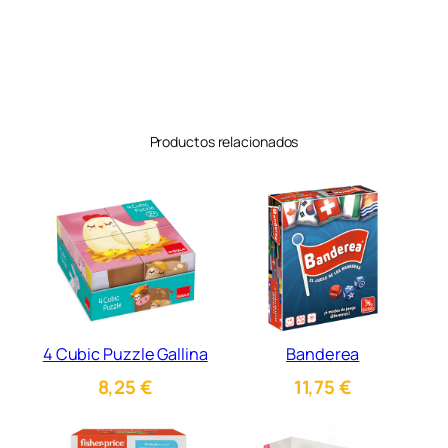
t
i
d
a
d
Productos relacionados
4 Cubic Puzzle Gallina
Banderea
8,25
€
11,75
€