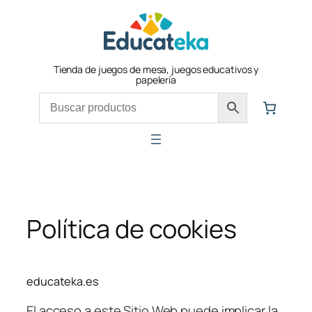
Saltar
al
contenido
Tienda de juegos de mesa, juegos educativos y
papelería
Política de cookies
educateka.es
El acceso a este Sitio Web puede implicar la