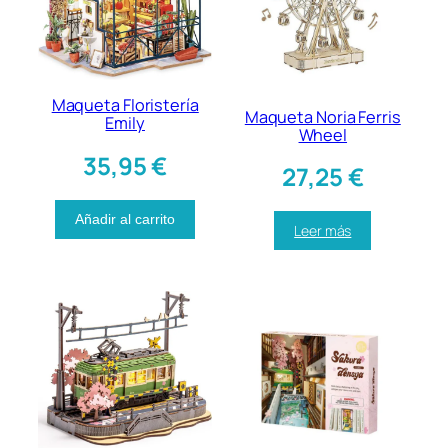
Maqueta Floristería
Maqueta Noria Ferris
Emily
Wheel
35,95
€
27,25
€
Añadir al carrito
Leer más