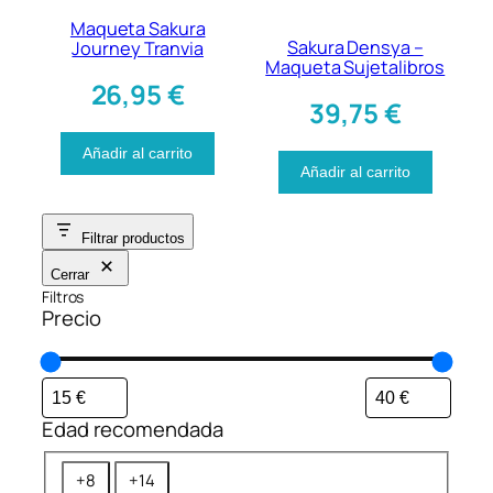
Maqueta Sakura
Sakura Densya –
Journey Tranvia
Maqueta Sujetalibros
26,95
€
39,75
€
Añadir al carrito
Añadir al carrito
Filtrar productos
Cerrar
Filtros
Precio
Edad recomendada
E
+8
+14