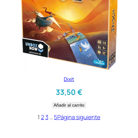
Dixit
33,50
€
Añadir al carrito
1
2
3
…
5
Página siguiente