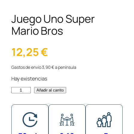
Juego Uno Super
Mario Bros
12,25
€
Gastos de envío 3,90 € a península
Hay existencias
J
Añadir al carrito
u
e
g
o
U