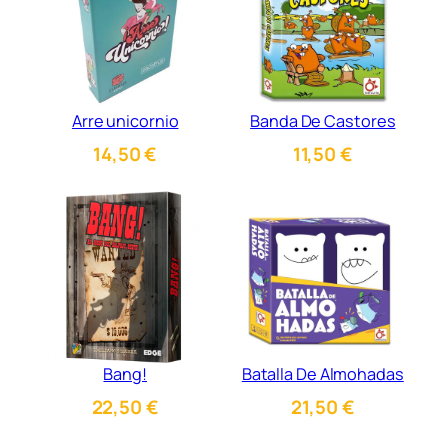
Arre unicornio
Banda De Castores
14,50
€
11,50
€
Bang!
Batalla De Almohadas
22,50
€
21,50
€