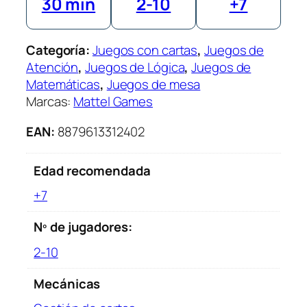
30 min
2-10
+7
n
o
S
Categoría:
Juegos con cartas
, 
Juegos de
u
Atención
, 
Juegos de Lógica
, 
Juegos de
p
Matemáticas
, 
Juegos de mesa
e
Marcas:
Mattel Games
r
M
EAN:
8879613312402
a
r
Edad recomendada
i
o
+7
B
r
Nº de jugadores:
o
2-10
s
c
Mecánicas
a