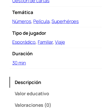
Gestión de cartas
n
t
Temática
i
d
Números
,
Película
,
Superhéroes
a
d
Tipo de jugador
Esporádico
,
Familiar
,
Viaje
Duración
30 min
Descripción
Valor educativo
Valoraciones (0)