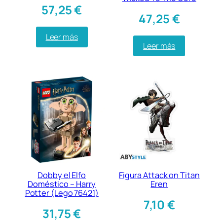
57,25
€
47,25
€
Leer más
Leer más
Dobby el Elfo
Figura Attack on Titan
Doméstico – Harry
Eren
Potter (Lego 76421)
7,10
€
31,75
€