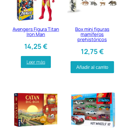
Avengers Figura Titan
Box mini figuras
Iron Man
mamíferos
prehistóricos
14,25
€
12,75
€
Leer más
Añadir al carrito