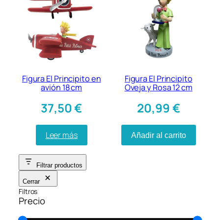
Figura El Principito en
Figura El Principito
avión 18 cm
Oveja y Rosa 12 cm
37,50
€
20,99
€
Leer más
Añadir al carrito
Filtrar productos
Cerrar
Filtros
Precio