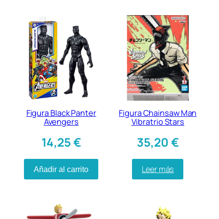
Figura Black Panter
Figura Chainsaw Man
Avengers
Vibratrio Stars
14,25
€
35,20
€
Leer más
Añadir al carrito