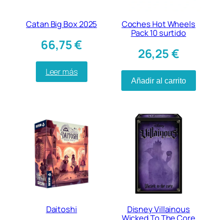
Catan Big Box 2025
Coches Hot Wheels
Pack 10 surtido
66,75
€
26,25
€
Leer más
Añadir al carrito
Daitoshi
Disney Villainous
Wicked To The Core