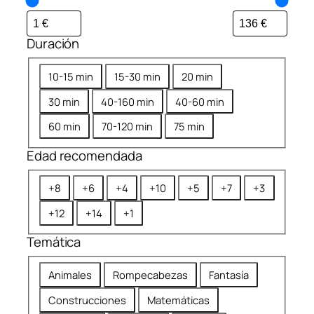
Duración
D
10-15 min
15-30 min
20 min
u
30 min
40-160 min
40-60 min
r
a
60 min
70-120 min
75 min
c
Edad recomendada
i
ó
E
+8
+6
+4
+10
+5
+7
+3
n
d
+12
+14
+1
a
d
Temática
r
T
e
Animales
Rompecabezas
Fantasía
e
c
Construcciones
Matemáticas
m
o