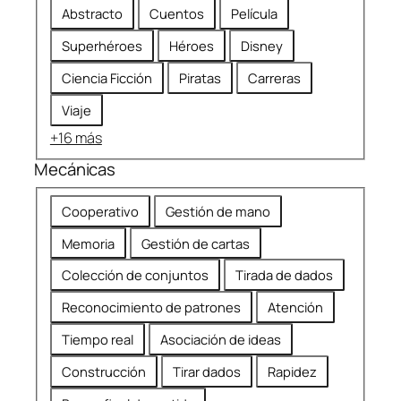
á
m
Abstracto
Cuentos
Película
t
e
Superhéroes
Héroes
Disney
i
n
c
d
Ciencia Ficción
Piratas
Carreras
a
a
Viaje
d
+16 más
a
Mecánicas
M
Cooperativo
Gestión de mano
e
Memoria
Gestión de cartas
c
á
Colección de conjuntos
Tirada de dados
n
Reconocimiento de patrones
Atención
i
c
Tiempo real
Asociación de ideas
a
Construcción
Tirar dados
Rapidez
s