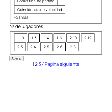
Bonus final de partida
Coincidencia de velocidad
+21 más
Nº de jugadores:
N
1-10
1-3
1-4
1-6
2-10
2-12
º
2-3
2-4
2-5
2-6
2-8
d
e
Aplicar
j
1
2
3
4
Página siguiente
u
g
a
d
o
r
e
s