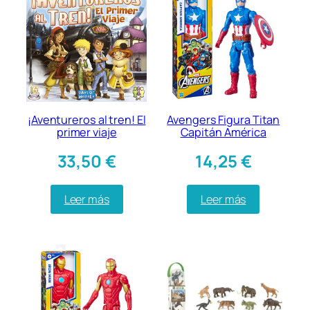
¡Aventureros al tren! El
Avengers Figura Titan
primer viaje
Capitán América
33,50
€
14,25
€
Leer más
Leer más