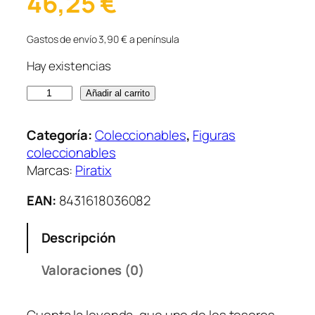
46,25
€
Gastos de envío 3,90 € a península
Hay existencias
P
Añadir al carrito
i
r
Categoría:
Coleccionables
, 
Figuras
a
coleccionables
t
Marcas:
Piratix
i
x
EAN:
8431618036082
A
d
Descripción
v
e
Valoraciones (0)
n
t
Cuenta la leyenda, que uno de los tesoros