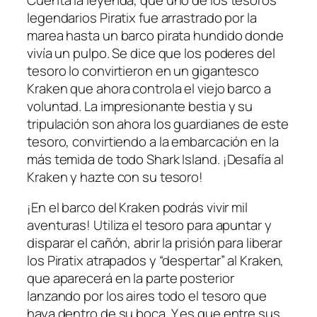
u
legendarios Piratix fue arrastrado por la
r
marea hasta un barco pirata hundido donde
e
vivía un pulpo. Se dice que los poderes del
W
tesoro lo convirtieron en un gigantesco
o
Kraken que ahora controla el viejo barco a
r
voluntad. La impresionante bestia y su
l
tripulación son ahora los guardianes de este
d
tesoro, convirtiendo a la embarcación en la
–
más temida de todo Shark Island. ¡Desafía al
B
Kraken y hazte con su tesoro!
a
r
¡En el barco del Kraken podrás vivir mil
c
aventuras! Utiliza el tesoro para apuntar y
o
disparar el cañón, abrir la prisión para liberar
K
los Piratix atrapados y “despertar” al Kraken,
r
que aparecerá en la parte posterior
a
lanzando por los aires todo el tesoro que
k
haya dentro de su boca. Y es que entre sus