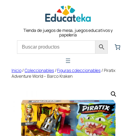
Saltar
al
contenido
Tienda de juegos de mesa, juegos educativos y
papelería
Inicio
/
Coleccionables
/
Figuras coleccionables
/ Piratix
Adventure World – Barco Kraken