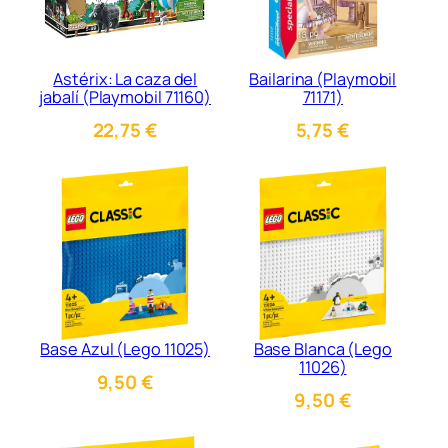
Astérix: La caza del
Bailarina (Playmobil
jabalí (Playmobil 71160)
71171)
22,75
€
5,75
€
Base Azul (Lego 11025)
Base Blanca (Lego
11026)
9,50
€
9,50
€