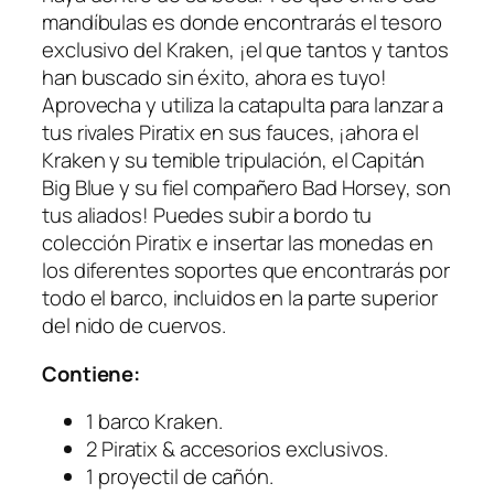
e
mandíbulas es donde encontrarás el tesoro
n
exclusivo del Kraken, ¡el que tantos y tantos
c
han buscado sin éxito, ahora es tuyo!
a
Aprovecha y utiliza la catapulta para lanzar a
n
tus rivales Piratix en sus fauces, ¡ahora el
t
Kraken y su temible tripulación, el Capitán
i
Big Blue y su fiel compañero Bad Horsey, son
d
tus aliados! Puedes subir a bordo tu
a
colección Piratix e insertar las monedas en
d
los diferentes soportes que encontrarás por
todo el barco, incluidos en la parte superior
del nido de cuervos.
Contiene:
1 barco Kraken.
2 Piratix & accesorios exclusivos.
1 proyectil de cañón.