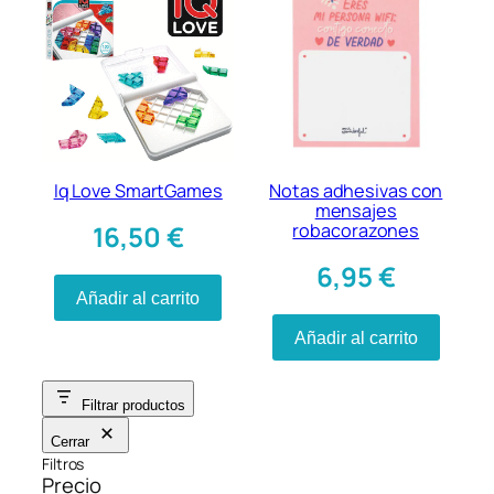
Iq Love SmartGames
Notas adhesivas con
mensajes
robacorazones
16,50
€
6,95
€
Añadir al carrito
Añadir al carrito
Filtrar productos
Cerrar
Filtros
Precio