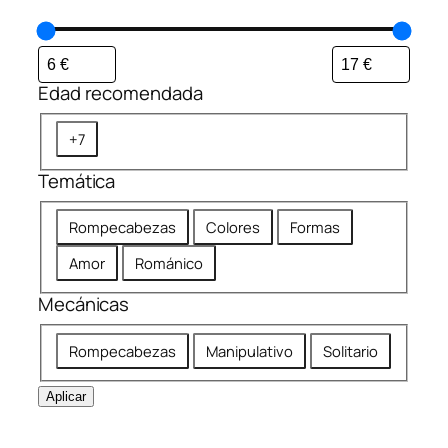
Edad recomendada
E
+7
d
Temática
a
d
T
Rompecabezas
Colores
Formas
r
e
e
Amor
Románico
m
c
á
Mecánicas
o
t
m
M
i
Rompecabezas
Manipulativo
Solitario
e
e
c
n
c
a
Aplicar
d
á
a
n