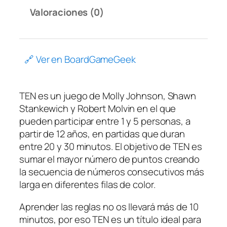
Valoraciones (0)
🔗 Ver en BoardGameGeek
TEN es un juego de Molly Johnson, Shawn
Stankewich y Robert Molvin en el que
pueden participar entre 1 y 5 personas, a
partir de 12 años, en partidas que duran
entre 20 y 30 minutos. El objetivo de TEN es
sumar el mayor número de puntos creando
la secuencia de números consecutivos más
larga en diferentes filas de color.
Aprender las reglas no os llevará más de 10
minutos, por eso TEN es un título ideal para