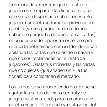
tres monedas, mientras que el resto de
jugadores se reparten las fichas de divisa
que se han desplegado sobre la mesa. Si el
jugador completa su turno sin provocar una
quiebra (ya sea porque ha ocurrido una
subasta o porque ha decidido tomar cartas)
el jugador puede, opcionalmente, comprar
una carta del mercado común (donde se van
apilando las cartas que salen de la baraja y
que no son reclamadas por el resto de
jugadores). Gasta tus monedas y las cartas
que no quieras (que añaden un +1 a tus
fichas) para comprar en el mercado.
Los turnos se van sucediendo hasta que se
agotan las cartas del mazo central y se
juega una última ronda para comprar cartas
en el mercado. ¡El pescado ya está vendido!