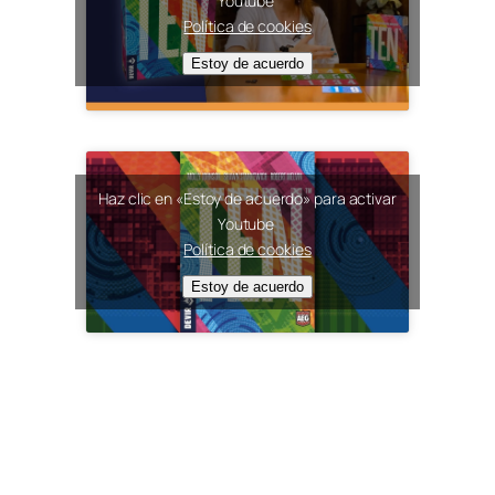
Youtube
Política de cookies
Estoy de acuerdo
Haz clic en «Estoy de acuerdo» para activar
Youtube
Política de cookies
Estoy de acuerdo