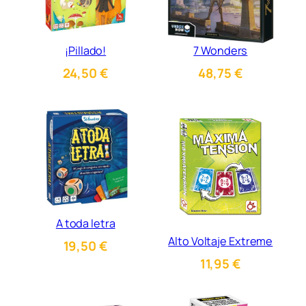
¡Pillado!
7 Wonders
24,50
€
48,75
€
A toda letra
Alto Voltaje Extreme
19,50
€
11,95
€