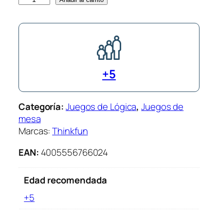
u
s
h
H
o
+5
u
r
J
Categoría:
Juegos de Lógica
, 
Juegos de
u
mesa
n
Marcas:
Thinkfun
i
o
EAN:
4005556766024
r
c
Edad recomendada
a
n
+5
t