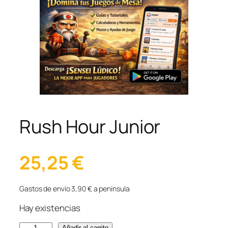
Rush Hour Junior
25,25
€
Gastos de envío 3,90 € a península
Hay existencias
R
Añadir al carrito