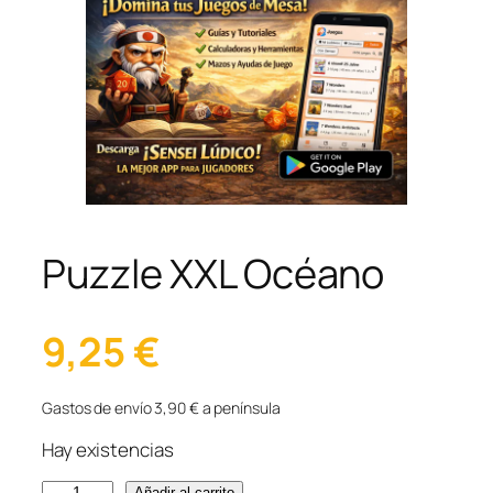
Puzzle XXL Océano
9,25
€
Gastos de envío 3,90 € a península
Hay existencias
P
Añadir al carrito