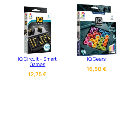
IQ Circuit – Smart
IQ Gears
Games
16,50
€
12,75
€