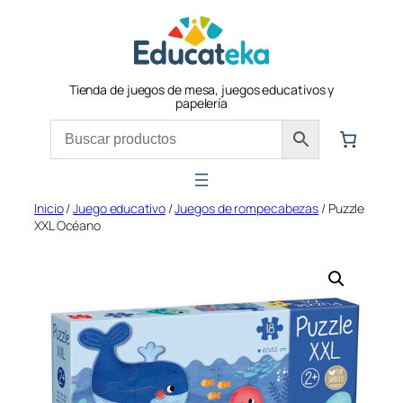
Saltar
al
contenido
Tienda de juegos de mesa, juegos educativos y
papelería
Inicio
/
Juego educativo
/
Juegos de rompecabezas
/ Puzzle
XXL Océano