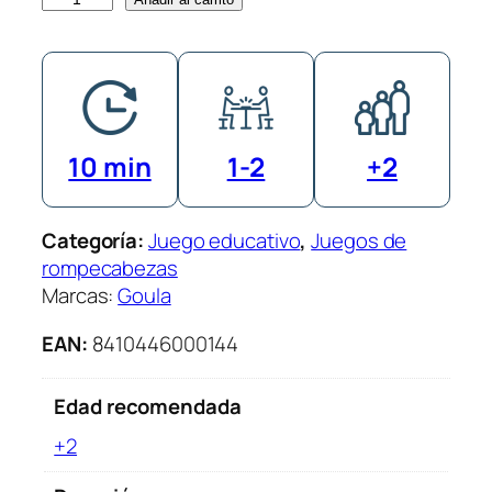
u
z
z
l
e
10 min
1-2
+2
X
X
L
Categoría:
Juego educativo
, 
Juegos de
O
rompecabezas
c
Marcas:
Goula
é
a
EAN:
8410446000144
n
o
Edad recomendada
c
a
+2
n