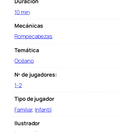
t
Duración
i
10 min
d
a
Mecánicas
d
Rompecabezas
Temática
Océano
Nº de jugadores:
1-2
Tipo de jugador
Familiar
,
Infantil
Ilustrador