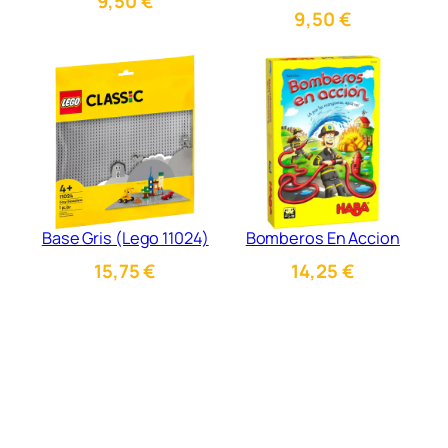
9,50
€
9,50
€
Base Gris (Lego 11024)
Bomberos En Accion
15,75
€
14,25
€