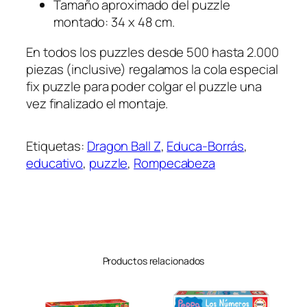
z
Tamaño aproximado del puzzle
a
montado: 34 x 48 cm.
s
En todos los puzzles desde 500 hasta 2.000
c
piezas (inclusive) regalamos la cola especial
a
fix puzzle para poder colgar el puzzle una
n
vez finalizado el montaje.
t
i
d
Etiquetas:
Dragon Ball Z
, 
Educa-Borrás
, 
a
educativo
, 
puzzle
, 
Rompecabeza
d
Productos relacionados