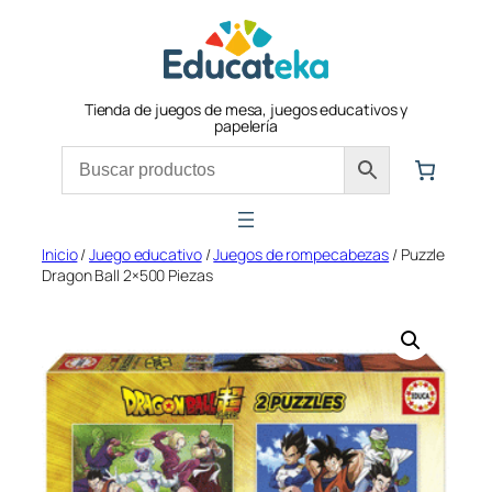
Saltar
al
contenido
Tienda de juegos de mesa, juegos educativos y
papelería
Inicio
/
Juego educativo
/
Juegos de rompecabezas
/ Puzzle
Dragon Ball 2×500 Piezas