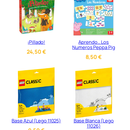
¡Pillado!
Aprendo… Los
Numeros Peppa Pig
24,50
€
8,50
€
Base Azul (Lego 11025)
Base Blanca (Lego
11026)