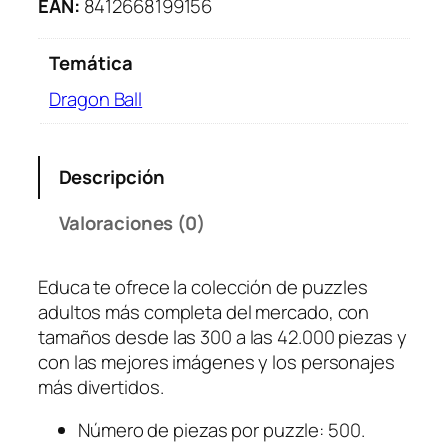
D
EAN:
8412668199156
r
a
Temática
g
Dragon Ball
o
n
B
Descripción
a
l
Valoraciones (0)
l
2
×
Educa te ofrece la colección de puzzles
5
adultos más completa del mercado, con
0
tamaños desde las 300 a las 42.000 piezas y
0
con las mejores imágenes y los personajes
P
más divertidos.
i
e
Número de piezas por puzzle: 500.