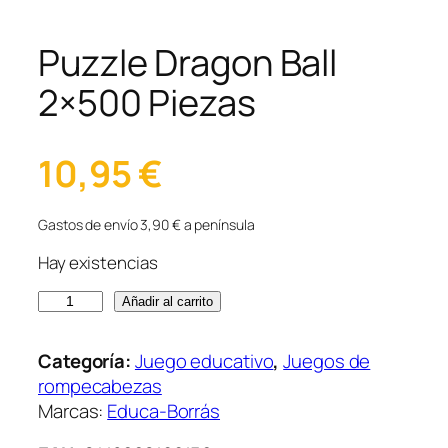
Puzzle Dragon Ball
2×500 Piezas
10,95
€
Gastos de envío 3,90 € a península
Hay existencias
P
Añadir al carrito
u
z
Categoría:
Juego educativo
, 
Juegos de
z
rompecabezas
l
Marcas:
Educa-Borrás
e