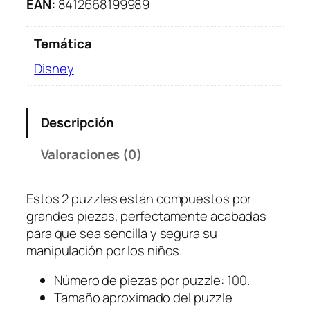
D
EAN:
8412668199989
i
s
Temática
n
Disney
e
y
S
Descripción
t
i
Valoraciones (0)
t
c
h
Estos 2 puzzles están compuestos por
2
grandes piezas, perfectamente acabadas
×
para que sea sencilla y segura su
1
manipulación por los niños.
0
0
Número de piezas por puzzle: 100.
P
Tamaño aproximado del puzzle