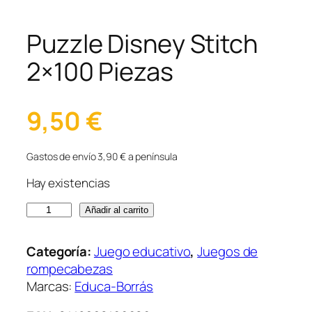
Puzzle Disney Stitch
2×100 Piezas
9,50
€
Gastos de envío 3,90 € a península
Hay existencias
P
Añadir al carrito
u
z
Categoría:
Juego educativo
, 
Juegos de
z
rompecabezas
l
Marcas:
Educa-Borrás
e