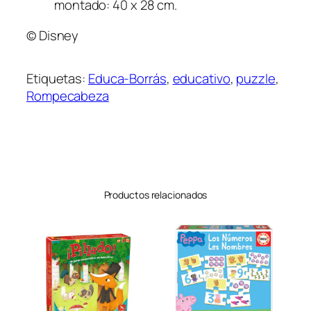
i
montado: 40 x 28 cm.
e
© Disney
z
a
s
Etiquetas:
Educa-Borrás
, 
educativo
, 
puzzle
, 
c
Rompecabeza
a
n
t
i
d
a
Productos relacionados
d