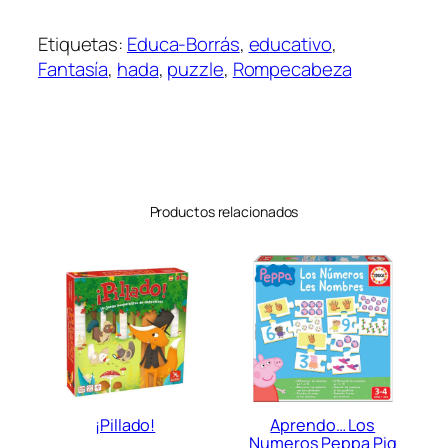
0
Etiquetas:
Educa-Borrás
, 
educativo
, 
0
Fantasía
, 
hada
, 
puzzle
, 
Rompecabeza
P
i
e
z
a
s
Productos relacionados
c
a
n
t
i
d
a
d
¡Pillado!
Aprendo… Los
Numeros Peppa Pig