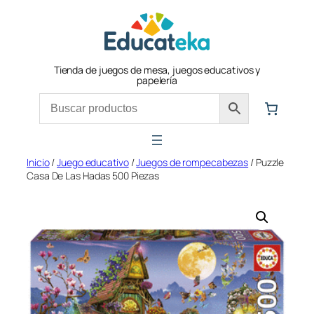
Saltar
al
contenido
Tienda de juegos de mesa, juegos educativos y
papelería
Inicio
/
Juego educativo
/
Juegos de rompecabezas
/ Puzzle
Casa De Las Hadas 500 Piezas