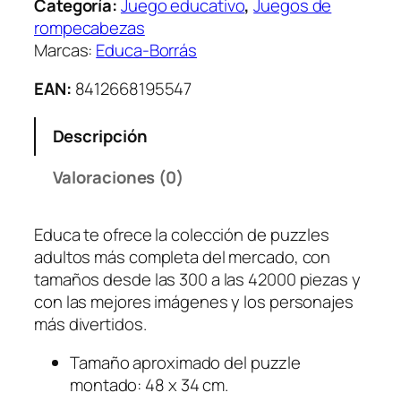
Categoría:
Juego educativo
, 
Juegos de
z
rompecabezas
l
Marcas:
Educa-Borrás
e
C
EAN:
8412668195547
a
s
Descripción
a
D
Valoraciones (0)
e
L
Educa te ofrece la colección de puzzles
a
adultos más completa del mercado, con
s
tamaños desde las 300 a las 42000 piezas y
H
con las mejores imágenes y los personajes
a
más divertidos.
d
a
Tamaño aproximado del puzzle
s
montado: 48 x 34 cm.
5