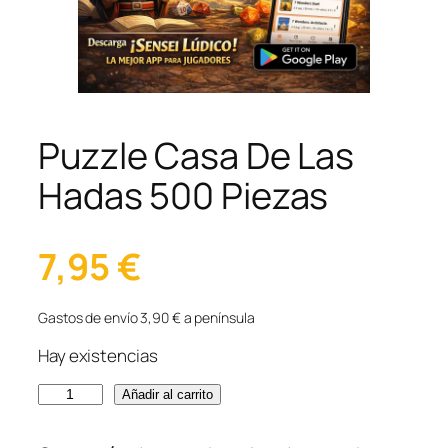
Puzzle Casa De Las
Hadas 500 Piezas
7,95
€
Gastos de envío 3,90 € a península
Hay existencias
P
Añadir al carrito
u
z