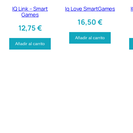
IQ Link – Smart
Iq Love SmartGames
Games
16,50
€
12,75
€
Añadir al carrito
Añadir al carrito