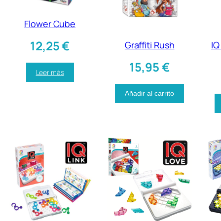
Flower Cube
12,25
€
Graffiti Rush
IQ
15,95
€
Leer más
Añadir al carrito