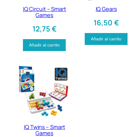
IQ Circuit – Smart
IQ Gears
Games
16,50
€
12,75
€
Añadir al carrito
Añadir al carrito
IQ Twins – Smart
Games