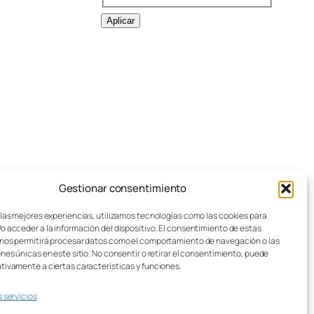
j
u
Aplicar
g
a
d
o
r
e
s
:
Gestionar consentimiento
pos de juegos de mesa
Aviso legal
sotros
Política de cookies
 las mejores experiencias, utilizamos tecnologías como las cookies para
o acceder a la información del dispositivo. El consentimiento de estas
stos de Envío
Política de privacidad
nos permitirá procesar datos como el comportamiento de navegación o las
sei Lúdico – Asistente IA
Condiciones generales
ones únicas en este sitio. No consentir o retirar el consentimiento, puede
Contacto
tivamente a ciertas características y funciones.
s servicios