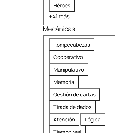
Héroes
+41 más
Mecánicas
M
Rompecabezas
e
Cooperativo
c
á
Manipulativo
n
Memoria
i
Gestión de cartas
c
a
Tirada de dados
s
Atención
Lógica
Tiempo real