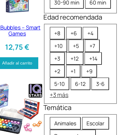
30-90 min
60 min
Edad recomendada
 Bubbles – Smart
E
+8
+6
+4
Games
d
12,75
€
+10
+5
+7
a
d
+3
+12
+14
Añadir al carrito
r
+2
+1
+9
e
5-10
6-12
3-6
c
o
+3 más
m
Temática
e
T
n
Animales
Escolar
e
d