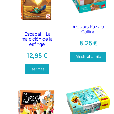
4 Cubic Puzzle
Gallina
¡Escapa! – La
maldición de la
8,25
€
esfinge
12,95
€
Añadir al carrito
Leer más