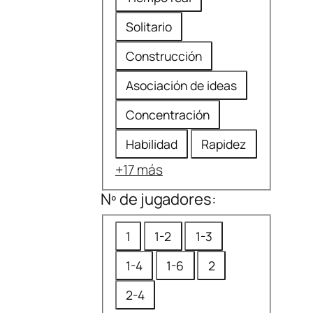
Solitario
Construcción
Asociación de ideas
Concentración
Habilidad
Rapidez
+17 más
Nº de jugadores:
N
1
1-2
1-3
º
1-4
1-6
2
d
e
2-4