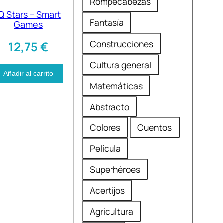
Rompecabezas
m
a
IQ Stars – Smart
á
d
Fantasía
Games
t
a
Construcciones
12,75
€
i
Cultura general
c
Añadir al carrito
a
Matemáticas
Abstracto
Colores
Cuentos
Película
Superhéroes
Acertijos
Agricultura