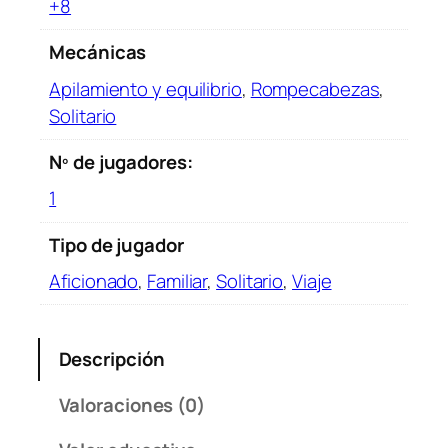
+8
Mecánicas
Apilamiento y equilibrio
,
Rompecabezas
,
Solitario
Nº de jugadores:
1
Tipo de jugador
Aficionado
,
Familiar
,
Solitario
,
Viaje
Descripción
Valoraciones (0)