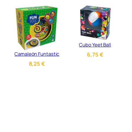
Cubo Yeet Ball
Camaleón Funtastic
6,75
€
8,25
€