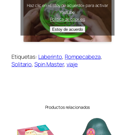
Haz clic en «Estoy de acuerdo» para activar
Youtube
Política de cookies
Estoy de acuerdo
Etiquetas:
Laberinto
, 
Rompecabeza
, 
Solitario
, 
Spin Master
, 
viaje
Productos relacionados