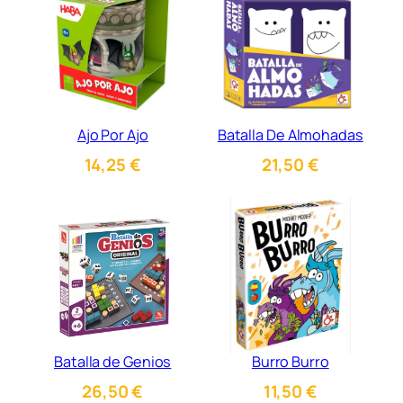
Ajo Por Ajo
Batalla De Almohadas
14,25
€
21,50
€
Batalla de Genios
Burro Burro
26,50
€
11,50
€