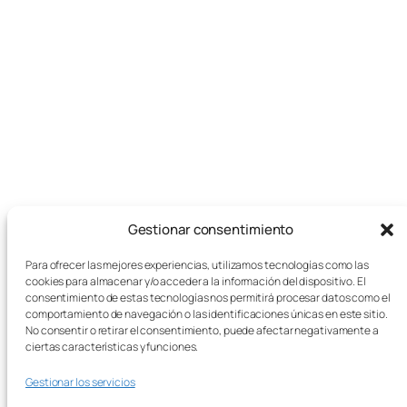
Gestionar consentimiento
Para ofrecer las mejores experiencias, utilizamos tecnologías como las
cookies para almacenar y/o acceder a la información del dispositivo. El
consentimiento de estas tecnologías nos permitirá procesar datos como el
comportamiento de navegación o las identificaciones únicas en este sitio.
Tienda de juegos de mesa, juegos
No consentir o retirar el consentimiento, puede afectar negativamente a
ciertas características y funciones.
educativos y papelería
Gestionar los servicios