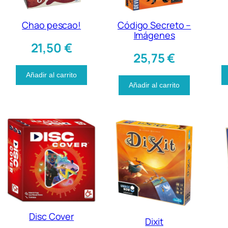
Chao pescao!
Código Secreto –
Imágenes
21,50
€
25,75
€
Añadir al carrito
Añadir al carrito
Disc Cover
Dixit