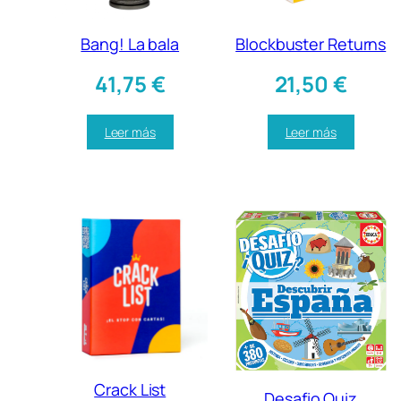
Bang! La bala
Blockbuster Returns
41,75
€
21,50
€
Leer más
Leer más
Crack List
Desafio Quiz