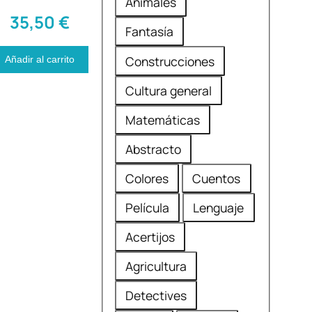
Animales
m
e
35,50
€
e
Fantasía
m
n
á
Construcciones
Añadir al carrito
d
t
a
Cultura general
i
d
Matemáticas
c
a
a
Abstracto
Colores
Cuentos
Película
Lenguaje
Acertijos
Agricultura
Detectives