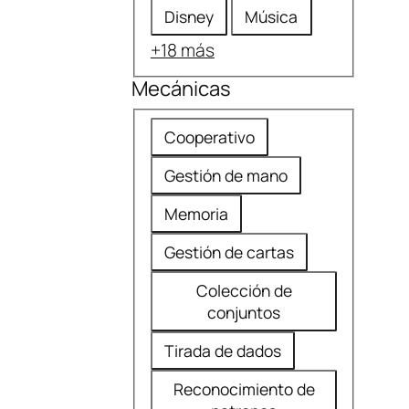
Disney
Música
+18 más
Mecánicas
M
Cooperativo
e
Gestión de mano
c
á
Memoria
n
Gestión de cartas
i
Colección de
c
conjuntos
a
s
Tirada de dados
Reconocimiento de