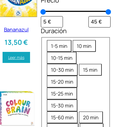
Precio
Bananazul
Duración
13,50
€
D
1-5 min
10 min
u
10-15 min
Leer más
r
a
10-30 min
15 min
c
15-20 min
i
15-25 min
ó
n
15-30 min
15-60 min
20 min