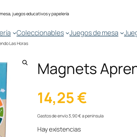
 mesa, juegos educativos y papelería
ería
Coleccionables
Juegos de mesa
Jue
endo Las Horas
Magnets Apren
14,25
€
Gastos de envío 3,90 € a península
Hay existencias