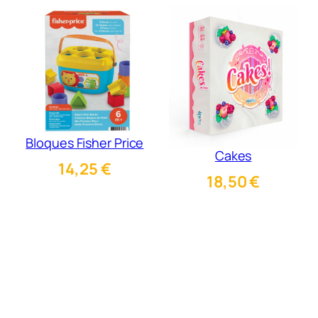
Bloques Fisher Price
Cakes
14,25
€
18,50
€