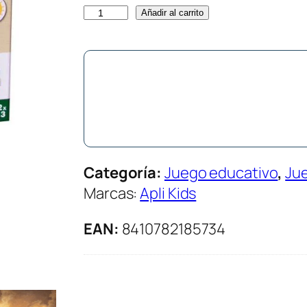
M
Añadir al carrito
a
g
n
e
t
s
A
Categoría:
Juego educativo
, 
Ju
p
Marcas:
Apli Kids
r
e
EAN:
8410782185734
n
d
o
L