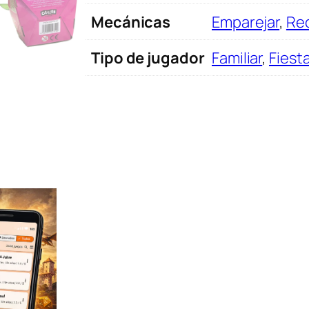
a
Mecánicas
Emparejar
,
Re
n
t
Tipo de jugador
Familiar
,
Fiest
i
d
a
d