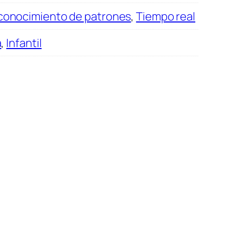
conocimiento de patrones
,
Tiempo real
a
,
Infantil