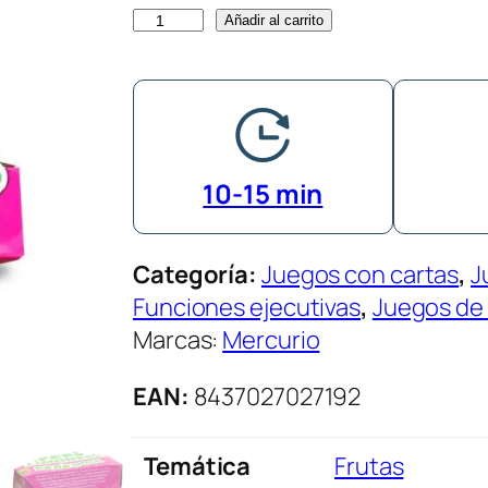
L
Añadir al carrito
a
P
e
r
a
10-15 min
L
i
Categoría:
Juegos con cartas
, 
J
m
Funciones ejecutivas
, 
Juegos de 
o
Marcas:
Mercurio
n
e
EAN:
8437027027192
r
a
Temática
Frutas
c