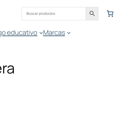
go educativo
Marcas
era