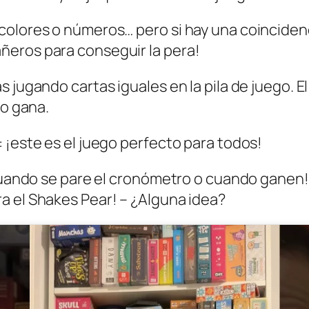
colores o números… pero si hay una coincidenc
ñeros para conseguir la pera!
s jugando cartas iguales en la pila de juego. 
bo gana.
 ¡este es el juego perfecto para todos!
cuando se pare el cronómetro o cuando ganen! (
a el Shakes Pear! – ¿Alguna idea?