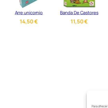
Arre unicornio
Banda De Castores
14,50
€
11,50
€
Ti
No
Para ofrecer