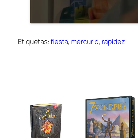
Etiquetas:
fiesta
, 
mercurio
, 
rapidez