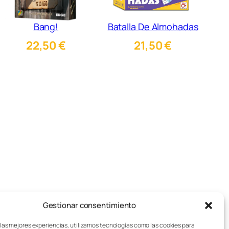
Bang!
Batalla De Almohadas
22,50
€
21,50
€
Gestionar consentimiento
pos de juegos de mesa
Aviso legal
sotros
Política de cookies
 las mejores experiencias, utilizamos tecnologías como las cookies para