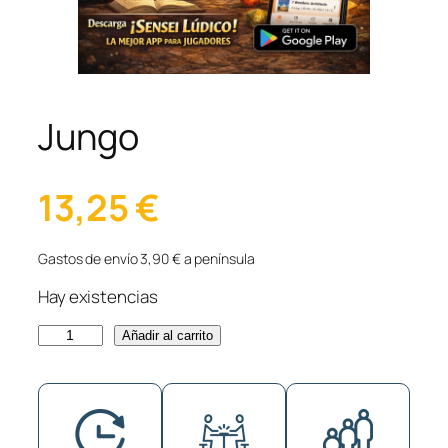
Jungo
13,25
€
Gastos de envío 3,90 € a península
Hay existencias
J
Añadir al carrito
u
n
g
o