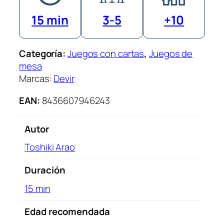
c
15 min
3-5
+10
a
n
t
Categoría:
Juegos con cartas
, 
Juegos de
i
mesa
d
Marcas:
Devir
a
d
EAN:
8436607946243
Autor
Toshiki Arao
Duración
15 min
Edad recomendada