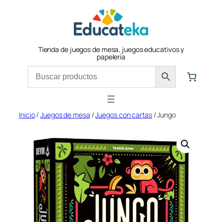
Saltar
al
contenido
Tienda de juegos de mesa, juegos educativos y
papelería
Inicio
/
Juegos de mesa
/
Juegos con cartas
/ Jungo