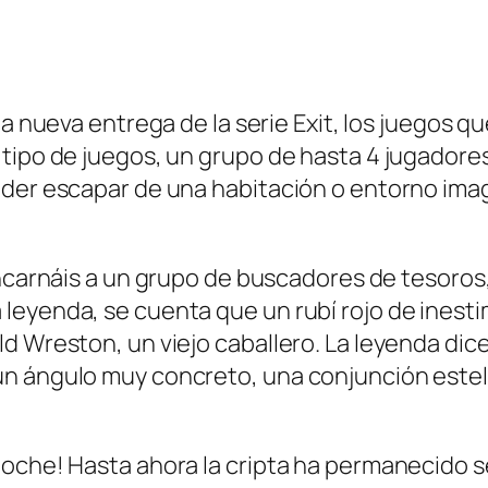
l
a
s
c
a nueva entrega de la serie Exit, los juegos qu
a
 tipo de juegos, un grupo de hasta 4 jugadore
n
der escapar de una habitación o entorno imagi
t
i
carnáis a un grupo de buscadores de tesoros
d
eyenda, se cuenta que un rubí rojo de inesti
a
ld Wreston, un viejo caballero. La leyenda d
d
n ángulo muy concreto, una conjunción estela
che! Hasta ahora la cripta ha permanecido sell