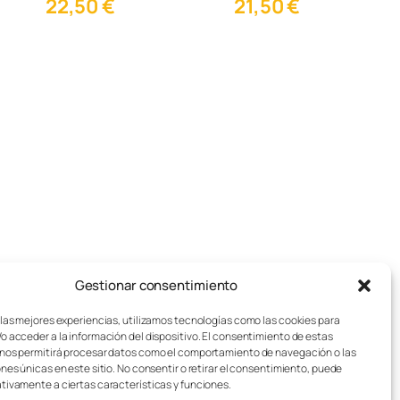
22,50
€
21,50
€
Gestionar consentimiento
pos de juegos de mesa
Aviso legal
sotros
Política de cookies
 las mejores experiencias, utilizamos tecnologías como las cookies para
o acceder a la información del dispositivo. El consentimiento de estas
stos de Envío
Política de privacidad
nos permitirá procesar datos como el comportamiento de navegación o las
sei Lúdico – Asistente IA
Condiciones generales
ones únicas en este sitio. No consentir o retirar el consentimiento, puede
tivamente a ciertas características y funciones.
Contacto