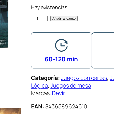
Hay existencias
E
Añadir al carrito
x
i
t
:
E
60-120 min
l
c
Categoría:
Juegos con cartas
, 
J
e
Lógica
, 
Juegos de mesa
m
Marcas:
Devir
e
n
EAN:
8436589624610
t