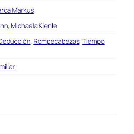
rca Markus
ann
,
Michaela Kienle
Deducción
,
Rompecabezas
,
Tiempo
miliar