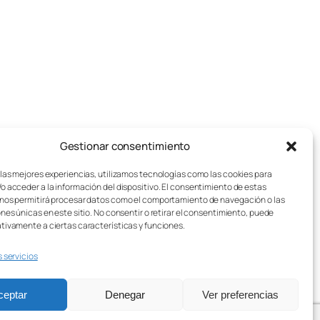
g
a
d
o
r
e
s
Gestionar consentimiento
pos de juegos de mesa
Aviso legal
:
sotros
Política de cookies
 las mejores experiencias, utilizamos tecnologías como las cookies para
o acceder a la información del dispositivo. El consentimiento de estas
stos de Envío
Política de privacidad
nos permitirá procesar datos como el comportamiento de navegación o las
sei Lúdico – Asistente IA
Condiciones generales
ones únicas en este sitio. No consentir o retirar el consentimiento, puede
Contacto
tivamente a ciertas características y funciones.
s servicios
ceptar
Denegar
Ver preferencias