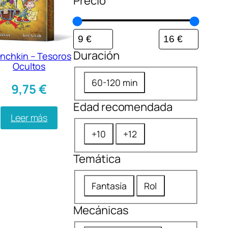
Precio
Duración
nchkin – Tesoros
Ocultos
D
60-120 min
9,75
€
u
Edad recomendada
r
Leer más
a
E
+10
+12
c
d
i
Temática
a
ó
d
T
n
Fantasía
Rol
r
e
e
Mecánicas
m
c
á