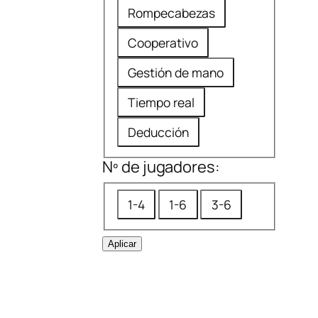
M
o
Rompecabezas
t
e
m
i
Cooperativo
c
e
c
á
Gestión de mano
n
a
n
d
Tiempo real
i
a
Deducción
c
d
a
a
Nº de jugadores:
s
N
1-4
1-6
3-6
º
d
Aplicar
e
j
u