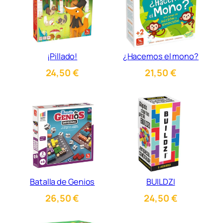
¡Pillado!
¿Hacemos el mono?
24,50
€
21,50
€
Batalla de Genios
BUILDZI
26,50
€
24,50
€