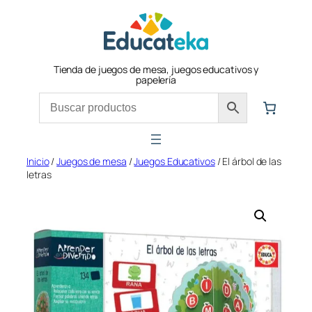
Saltar
al
contenido
Tienda de juegos de mesa, juegos educativos y
papelería
Inicio
/
Juegos de mesa
/
Juegos Educativos
/ El árbol de las
letras