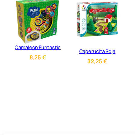
Camaleón Funtastic
Caperucita Roja
8,25
€
32,25
€