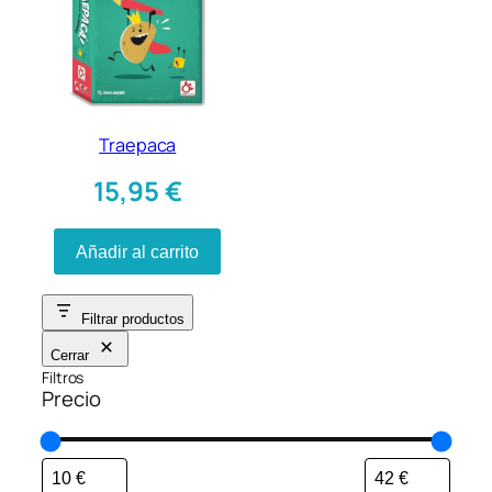
Traepaca
15,95
€
Añadir al carrito
Filtrar productos
Cerrar
Filtros
Precio