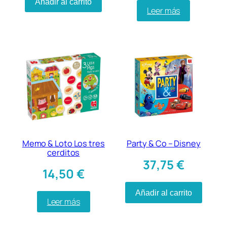
Añadir al carrito
Leer más
Memo & Loto Los tres
Party & Co – Disney
cerditos
37,75
€
14,50
€
Añadir al carrito
Leer más