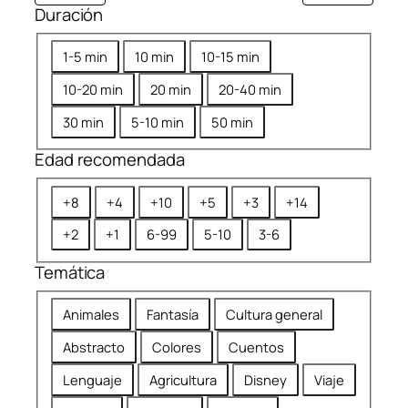
Duración
D
1-5 min
10 min
10-15 min
u
10-20 min
20 min
20-40 min
r
a
30 min
5-10 min
50 min
c
Edad recomendada
i
ó
E
+8
+4
+10
+5
+3
+14
n
d
+2
+1
6-99
5-10
3-6
a
d
Temática
r
T
e
Animales
Fantasía
Cultura general
e
c
Abstracto
Colores
Cuentos
m
o
á
m
Lenguaje
Agricultura
Disney
Viaje
t
e