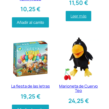
11,50
€
10,25
€
Leer más
Añadir al carrito
La fiesta de las letras
Marioneta de Cuervo
Teo
19,25
€
24,25
€