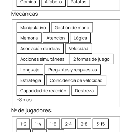
Comida
Alfabeto
Patatas
i
n
c
d
Mecánicas
a
a
M
d
Manipulativo
Gestión de mano
e
a
Memoria
Atención
Lógica
c
á
Asociación de ideas
Velocidad
n
Acciones simultáneas
2 formas de juego
i
c
Lenguaje
Preguntas y respuestas
a
Estratégia
Coincidencia de velocidad
s
Capacidad de reacción
Destreza
+8 más
Nº de jugadores:
N
1-2
1-4
1-6
2-4
2-8
3-15
º