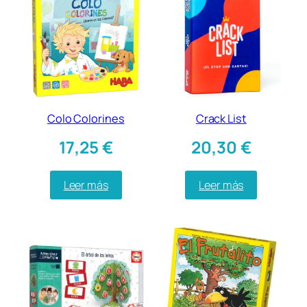
Colo Colorines
Crack List
17,25
€
20,30
€
Leer más
Leer más