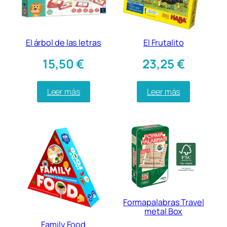
El árbol de las letras
El Frutalito
15,50
€
23,25
€
Leer más
Leer más
Formapalabras Travel
metal Box
Family Food