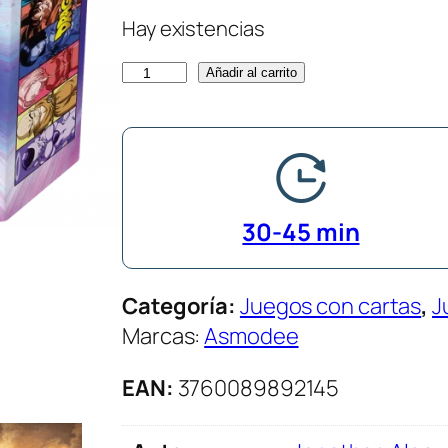
Hay existencias
D
Añadir al carrito
r
a
g
o
n
30-45 min
B
a
Categoría:
Juegos con cartas
, 
J
l
Marcas:
Asmodee
l
S
EAN:
3760089892145
u
p