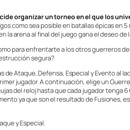
c
i
ecide organizar un torneo en el que los un
a
gos como sea posible en batallas épicas en 5
d
 la arena al final del juego gana el deseo de 
e
omo para enfrentarte a los otros guerreros de
l
destrucción segura?
U
n
tas de Ataque, Defensa, Especial y Evento al la
i
primer jugador. A continuación, elige un Guerr
v
ujas del reloj hasta que cada jugador tenga 6 
e
mento ya que son el resultado de Fusiones, es
r
s
o
aque y Especial.
c