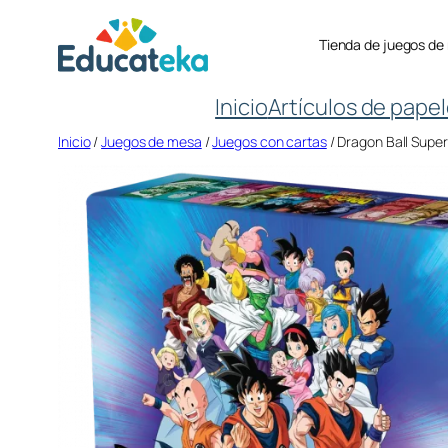
Saltar
Tienda de juegos de
al
contenido
Inicio
Artículos de papel
Inicio
/
Juegos de mesa
/
Juegos con cartas
/ Dragon Ball Super