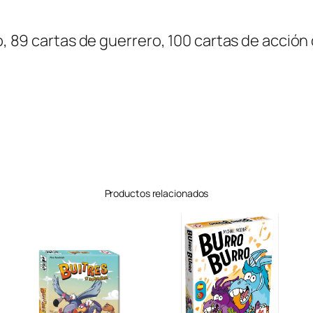
a
n
ro, 89 cartas de guerrero, 100 cartas de acción
t
i
d
a
d
Productos relacionados