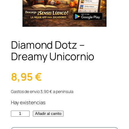
Diamond Dotz –
Dreamy Unicornio
8,95
€
Gastos de envío 3,90 € a península
Hay existencias
D
Añadir al carrito
i
a