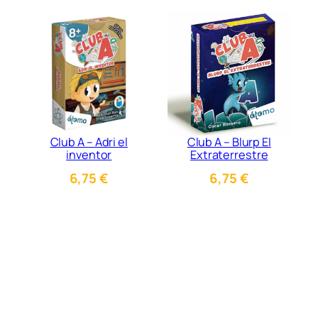
Club A – Adri el
Club A – Blurp El
inventor
Extraterrestre
6,75
€
6,75
€