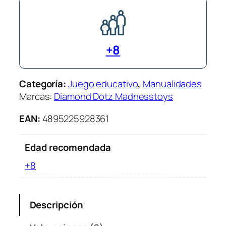
m
o
n
+8
d
D
o
Categoría:
Juego educativo
, 
Manualidades
t
Marcas:
Diamond Dotz Madnesstoys
z
–
EAN:
4895225928361
D
r
Edad recomendada
e
a
+8
m
y
U
Descripción
n
i