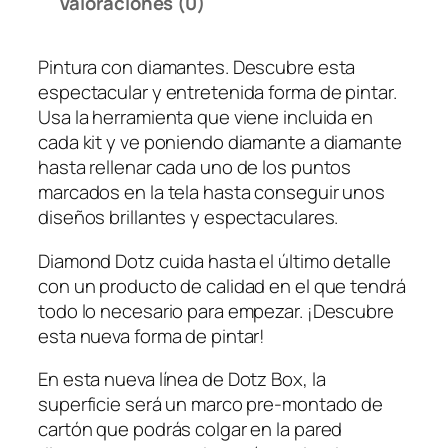
Valoraciones (0)
c
o
Pintura con diamantes. Descubre esta
r
espectacular y entretenida forma de pintar.
n
Usa la herramienta que viene incluida en
i
cada kit y ve poniendo diamante a diamante
o
hasta rellenar cada uno de los puntos
c
marcados en la tela hasta conseguir unos
a
diseños brillantes y espectaculares.
n
t
Diamond Dotz cuida hasta el último detalle
i
con un producto de calidad en el que tendrá
d
todo lo necesario para empezar. ¡Descubre
a
esta nueva forma de pintar!
d
En esta nueva línea de Dotz Box, la
superficie será un marco pre-montado de
cartón que podrás colgar en la pared