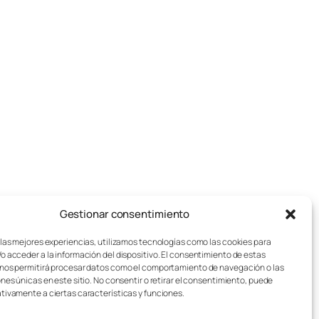
Gestionar consentimiento
pos de juegos de mesa
Aviso legal
sotros
Política de cookies
 las mejores experiencias, utilizamos tecnologías como las cookies para
o acceder a la información del dispositivo. El consentimiento de estas
stos de Envío
Política de privacidad
nos permitirá procesar datos como el comportamiento de navegación o las
sei Lúdico – Asistente IA
Condiciones generales
ones únicas en este sitio. No consentir o retirar el consentimiento, puede
Contacto
tivamente a ciertas características y funciones.