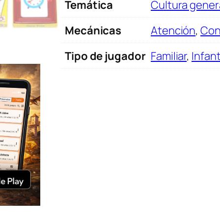
Temática
Cultura gener
d
e
Mecánicas
Atención
,
Con
t
r
Tipo de jugador
Familiar
,
Infant
á
s
c
a
n
t
i
d
a
d