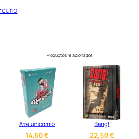
rcurio
Productos relacionados
Arre unicornio
Bang!
14,50
€
22,50
€