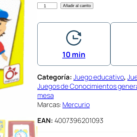
C
Añadir al carrito
u
c
u
T
r
10 min
a
s
Categoría:
Juego educativo
, 
Ju
,
Juegos de Conocimientos gener
q
mesa
u
Marcas:
Mercurio
é
h
EAN:
4007396201093
a
y