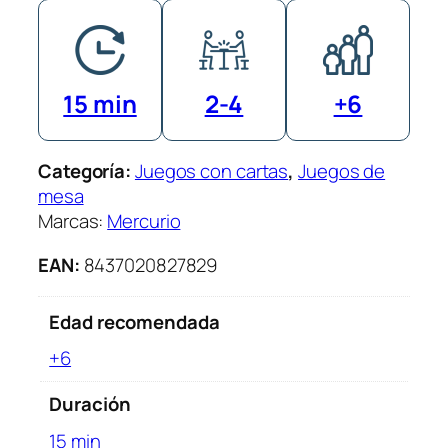
l
L
o
r
15 min
2-4
+6
o
!
c
Categoría:
Juegos con cartas
, 
Juegos de
a
mesa
n
Marcas:
Mercurio
t
i
EAN:
8437020827829
d
a
Edad recomendada
d
+6
Duración
15 min