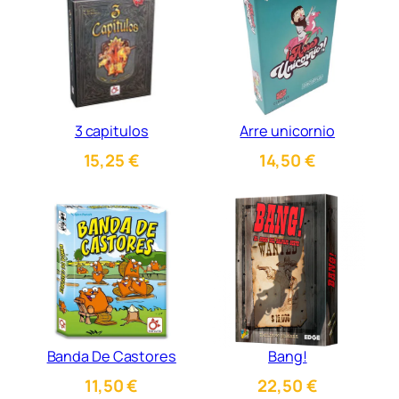
3 capitulos
Arre unicornio
15,25
€
14,50
€
Banda De Castores
Bang!
11,50
€
22,50
€