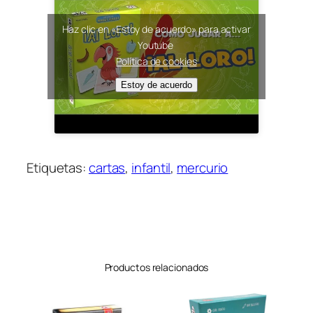
Haz clic en «Estoy de acuerdo» para activar
Youtube
Política de cookies
Estoy de acuerdo
Etiquetas:
cartas
, 
infantil
, 
mercurio
Productos relacionados