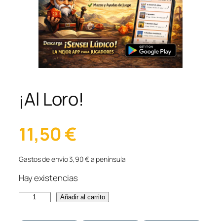
¡Al Loro!
11,50
€
Gastos de envío 3,90 € a península
Hay existencias
¡
Añadir al carrito
A