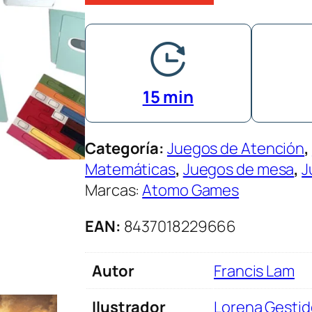
15 min
Categoría:
Juegos de Atención
, 
Matemáticas
, 
Juegos de mesa
, 
J
Marcas:
Atomo Games
EAN:
8437018229666
Autor
Francis Lam
Ilustrador
Lorena Gestid