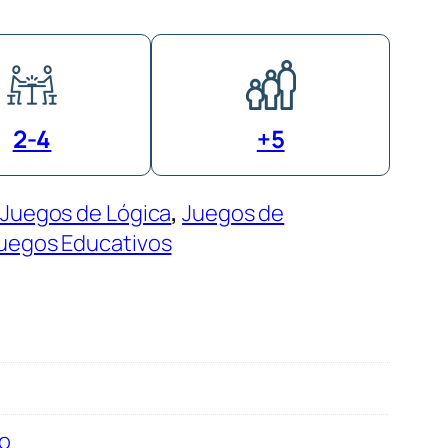
2-4
+5
Juegos de Lógica
, 
Juegos de
uegos Educativos
o