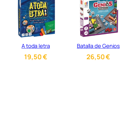
A toda letra
Batalla de Genios
19,50
€
26,50
€