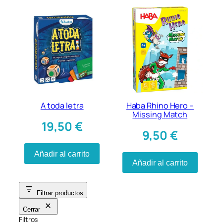
A toda letra
Haba Rhino Hero –
Missing Match
19,50
€
9,50
€
Añadir al carrito
Añadir al carrito
Filtrar productos
Cerrar
Filtros