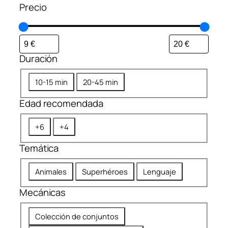
Precio
Duración
D
10-15 min
20-45 min
u
Edad recomendada
r
a
E
+6
+4
c
d
i
Temática
a
ó
d
n
T
Animales
Superhéroes
Lenguaje
r
e
e
Mecánicas
m
c
á
o
M
Colección de conjuntos
t
m
e