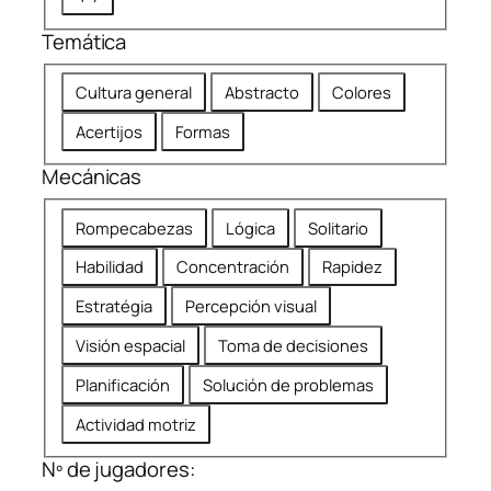
a
ó
d
Temática
n
r
T
e
Cultura general
Abstracto
Colores
e
c
Acertijos
Formas
m
o
á
m
Mecánicas
t
e
M
i
n
Rompecabezas
Lógica
Solitario
e
c
d
Habilidad
Concentración
Rapidez
c
a
a
á
d
Estratégia
Percepción visual
n
a
Visión espacial
Toma de decisiones
i
c
Planificación
Solución de problemas
a
Actividad motriz
s
Nº de jugadores: