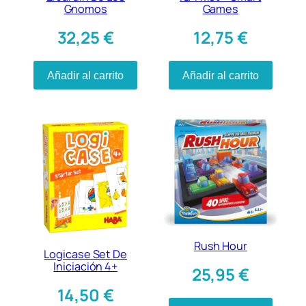
Gnomos
Games
32,25
€
12,75
€
Añadir al carrito
Añadir al carrito
Rush Hour
Logicase Set De
Iniciación 4+
25,95
€
14,50
€