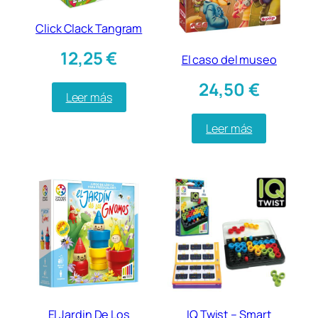
Click Clack Tangram
12,25
€
El caso del museo
24,50
€
Leer más
Leer más
El Jardin De Los
IQ Twist – Smart