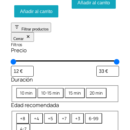
Añadir al carrito
Añadir al carrito
Filtrar productos
Cerrar
Filtros
Precio
Duración
D
10 min
10-15 min
15 min
20 min
u
Edad recomendada
r
a
E
+8
+4
+5
+7
+3
6-99
c
d
i
4-7