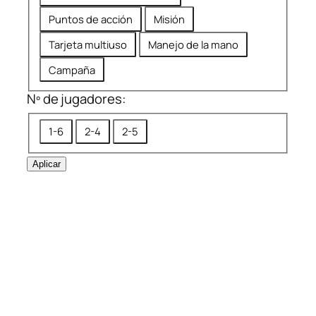
i
a
c
Puntos de acción
Misión
a
Tarjeta multiuso
Manejo de la mano
s
Campaña
Nº de jugadores:
N
1-6
2-4
2-5
º
d
Aplicar
e
j
u
g
a
d
o
r