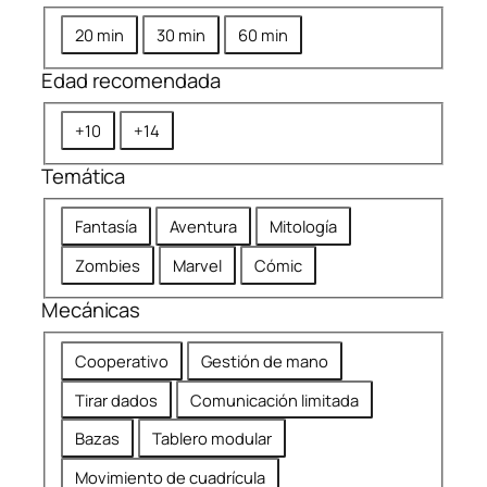
D
20 min
30 min
60 min
u
Edad recomendada
r
a
E
+10
+14
c
d
i
Temática
a
ó
d
n
T
Fantasía
Aventura
Mitología
r
e
e
Zombies
Marvel
Cómic
m
c
á
Mecánicas
o
t
m
M
i
Cooperativo
Gestión de mano
e
e
c
n
Tirar dados
Comunicación limitada
c
a
d
á
Bazas
Tablero modular
a
n
d
Movimiento de cuadrícula