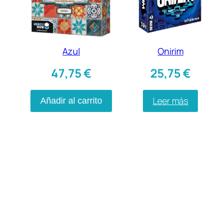
Azul
Onirim
47,75
€
25,75
€
Leer más
Añadir al carrito