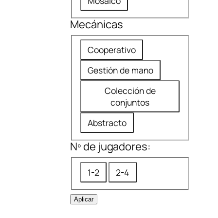
Mosaico
o
t
m
Mecánicas
i
e
c
M
Cooperativo
n
a
e
d
Gestión de mano
c
a
á
Colección de
d
conjuntos
n
a
i
Abstracto
c
Nº de jugadores:
a
s
N
1-2
2-4
º
d
Aplicar
e