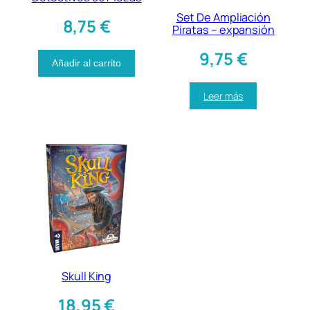
Set De Ampliación
8,75
€
Piratas – expansión
9,75
€
Añadir al carrito
Leer más
Skull King
18,95
€