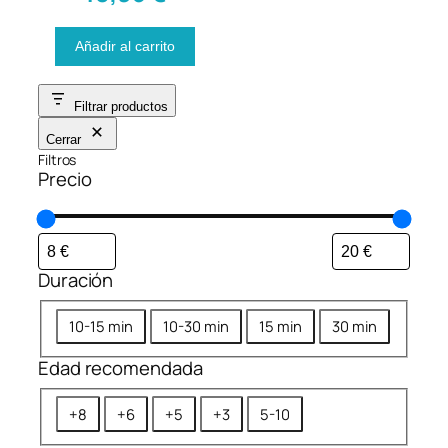
Añadir al carrito
Filtrar productos
Cerrar
Filtros
Precio
Duración
D
10-15 min
10-30 min
15 min
30 min
u
Edad recomendada
r
a
E
+8
+6
+5
+3
5-10
c
d
i