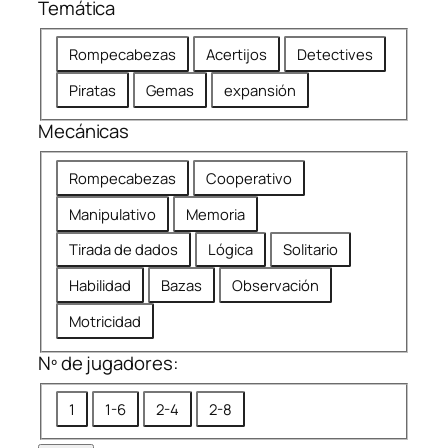
Temática
a
ó
d
n
T
Rompecabezas
Acertijos
Detectives
r
e
e
Piratas
Gemas
expansión
m
c
á
Mecánicas
o
t
m
M
i
Rompecabezas
Cooperativo
e
e
c
n
Manipulativo
Memoria
c
a
d
á
Tirada de dados
Lógica
Solitario
a
n
d
Habilidad
Bazas
Observación
i
a
c
Motricidad
a
Nº de jugadores:
s
N
1
1-6
2-4
2-8
º