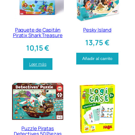
Paquete de Capitán
Pesky Island
Piratix Shark Treasure
13,75
€
10,15
€
Añadir al carrito
Leer más
Puzzle Piratas
Detectives 50 Piezas