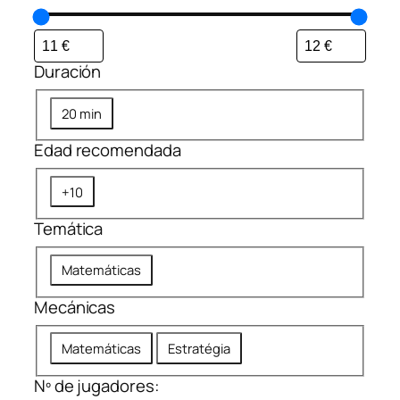
Duración
D
20 min
u
Edad recomendada
r
a
E
+10
c
d
i
Temática
a
ó
d
n
T
Matemáticas
r
e
e
Mecánicas
m
c
á
o
M
Matemáticas
Estratégia
t
m
e
i
Nº de jugadores:
e
c
c