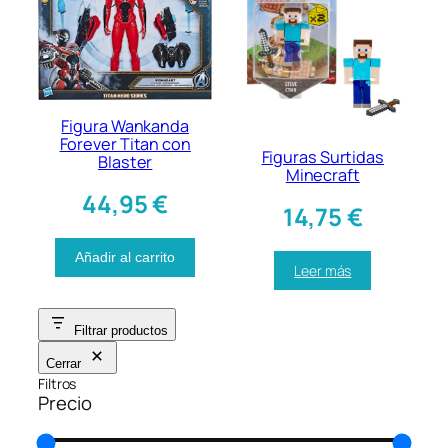
Figura Wankanda
Forever Titan con
Figuras Surtidas
Blaster
Minecraft
44,95
€
14,75
€
Añadir al carrito
Leer más
Filtrar productos
Cerrar
Filtros
Precio