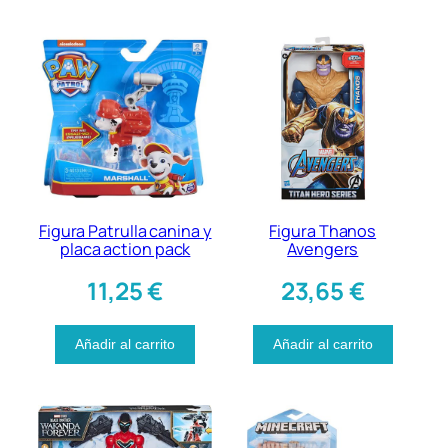
3
0
,
7
€
5
.
€
.
Figura Patrulla canina y
Figura Thanos
placa action pack
Avengers
11,25
€
23,65
€
Añadir al carrito
Añadir al carrito