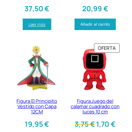
37,50
€
20,99
€
Leer más
Añadir al carrito
P
OFERTA
R
O
D
U
C
T
O
E
Figura El Principito
Figura Juego del
N
Vestido con Capa
calamar cuadrado con
12CM
luces 10 cm
O
F
E
E
19,95
€
3,75
€
1,70
€
E
l
l