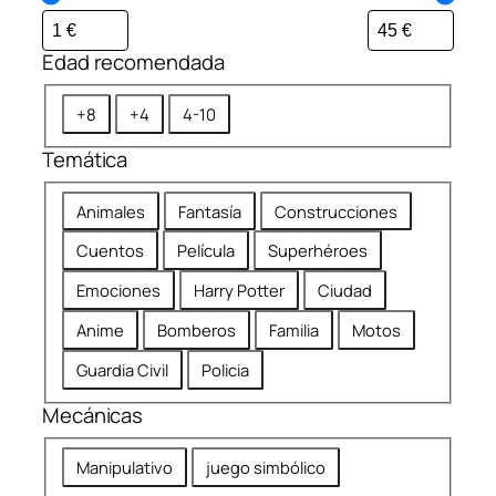
Edad recomendada
E
+8
+4
4-10
d
Temática
a
d
T
Animales
Fantasía
Construcciones
r
e
e
Cuentos
Película
Superhéroes
m
c
á
Emociones
Harry Potter
Ciudad
o
t
m
Anime
Bomberos
Familia
Motos
i
e
c
Guardia Civil
Policia
n
a
d
Mecánicas
a
M
d
Manipulativo
juego simbólico
e
a