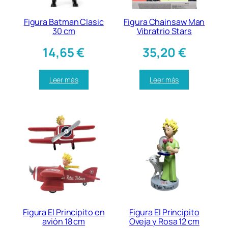
Figura Batman Clasic
Figura Chainsaw Man
30 cm
Vibratrio Stars
14,65
€
35,20
€
Leer más
Leer más
Figura El Principito en
Figura El Principito
avión 18 cm
Oveja y Rosa 12 cm