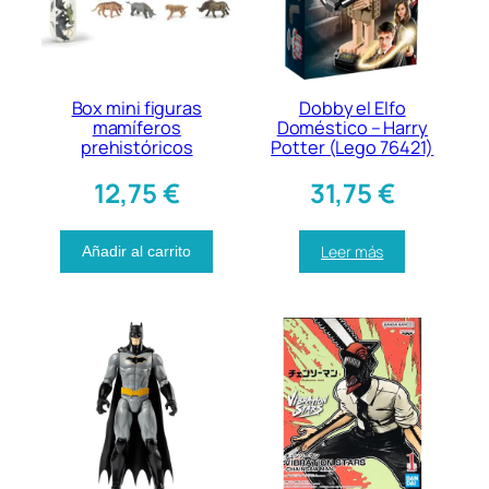
Box mini figuras
Dobby el Elfo
mamíferos
Doméstico – Harry
prehistóricos
Potter (Lego 76421)
12,75
€
31,75
€
Leer más
Añadir al carrito