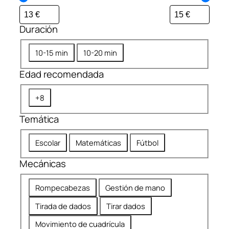
Duración
D
10-15 min
10-20 min
u
Edad recomendada
r
a
E
+8
c
d
i
Temática
a
ó
d
n
T
Escolar
Matemáticas
Fútbol
r
e
e
Mecánicas
m
c
á
o
M
Rompecabezas
Gestión de mano
t
m
e
i
Tirada de dados
Tirar dados
e
c
c
n
á
Movimiento de cuadrícula
a