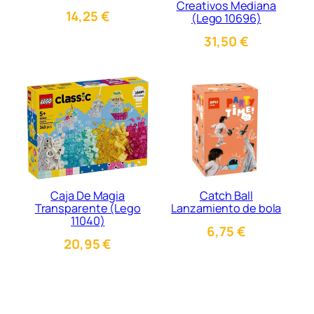
Creativos Mediana
14,25
€
(Lego 10696)
31,50
€
Caja De Magia
Catch Ball
Transparente (Lego
Lanzamiento de bola
11040)
6,75
€
20,95
€