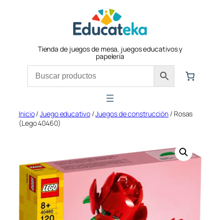
Saltar
al
contenido
Tienda de juegos de mesa, juegos educativos y
papelería
Inicio
/
Juego educativo
/
Juegos de construcción
/ Rosas
(Lego 40460)