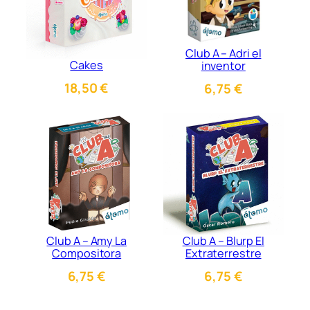
Club A – Adri el
Cakes
inventor
18,50
€
6,75
€
Club A – Amy La
Club A – Blurp El
Compositora
Extraterrestre
6,75
€
6,75
€