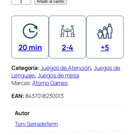
L
Añadir al carrito
a
C
e
n
i
20 min
2-4
+5
c
i
e
Categoría:
Juegos de Atención
, 
Juegos de
n
Lenguaje
, 
Juegos de mesa
t
Marcas:
Atomo Games
a
–
EAN:
8437018230013
S
t
Autor
o
r
Toni Serradeferm
y