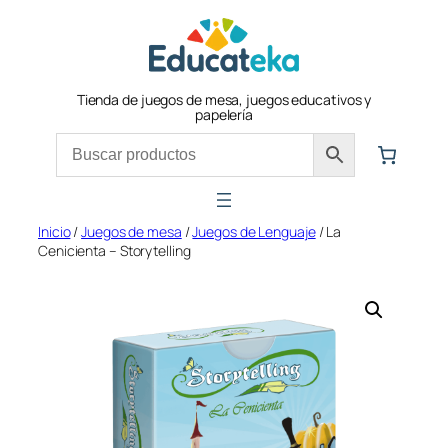
Saltar
al
contenido
Tienda de juegos de mesa, juegos educativos y
papelería
Inicio
/
Juegos de mesa
/
Juegos de Lenguaje
/ La
Cenicienta – Storytelling