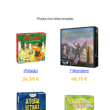
Productos relacionados
¡Pillado!
7 Wonders
24,50
€
48,75
€