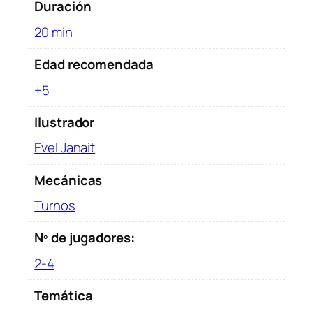
t
Duración
e
20 min
l
l
Edad recomendada
i
+5
n
g
Ilustrador
c
a
Evel Janait
n
t
Mecánicas
i
Turnos
d
a
Nº de jugadores:
d
2-4
Temática