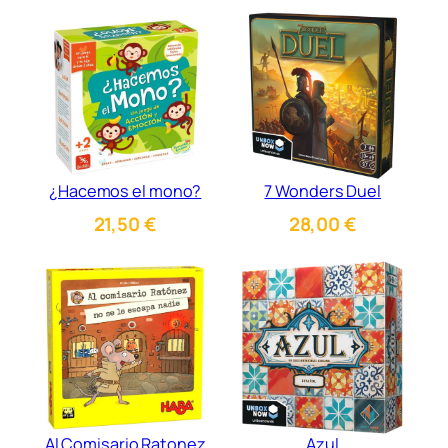
¿Hacemos el mono?
7 Wonders Duel
21,50
€
28,00
€
Al Comisario Ratonez
Azul