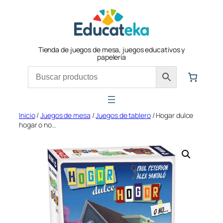
Saltar
al
contenido
Tienda de juegos de mesa, juegos educativos y
papelería
Inicio
/
Juegos de mesa
/
Juegos de tablero
/ Hogar dulce
hogar o no…