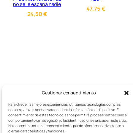
no se le escapa nadie
47,75
€
24,50
€
Gestionar consentimiento
Para ofrecer las mejores experiencias, utilizamos tecnologías como las
cookies para almacenar y/o acceder a la información del dispositivo. El
consentimiento de estas tecnologías nos permitirá procesar datos como el
comportamiento de navegación o las identificaciones únicas en este sitio.
Tienda de juegos de mesa, juegos
No consentir o retirar el consentimiento, puede afectar negativamente a
ciertas características y funciones.
educativos y papelería