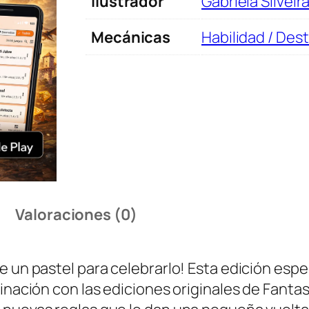
Ilustrador
Gabriela Silveir
e
l
Mecánicas
Habilidad / Des
i
z
A
n
i
v
e
r
Valoraciones (0)
s
a
r
 un pastel para celebrarlo! Esta edición espec
i
inación con las ediciones originales de Fantas
o