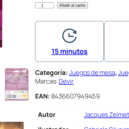
F
Añadir al carrito
a
n
t
a
s
15 minutos
m
a
Categoría:
Juegos de mesa
, 
Jue
B
Marcas:
Devir
l
i
EAN:
8436607949459
t
z
Autor
Jacques Zeime
¡
F