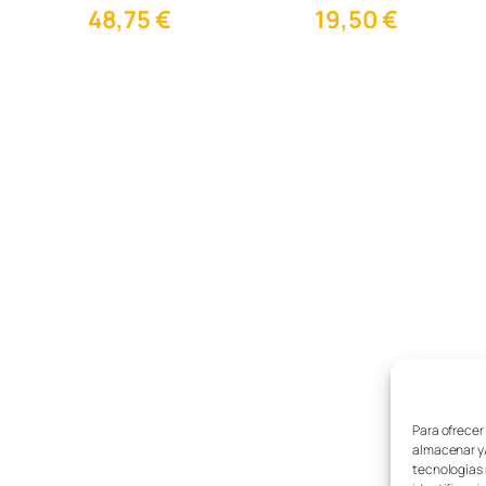
48,75
€
19,50
€
Ti
No
Para ofrecer
almacenar y/
Ga
tecnologías 
Sen