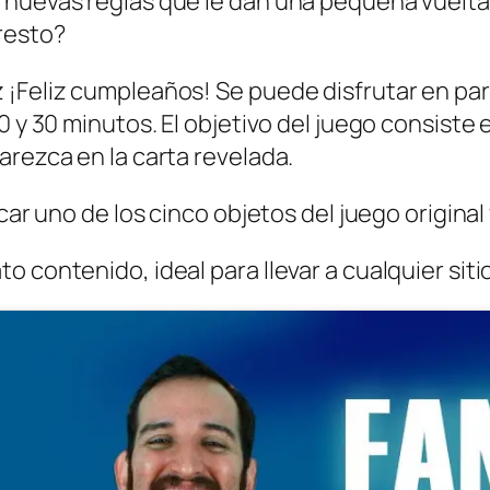
 nuevas reglas que le dan una pequeña vuelta 
!
resto?
c
 ¡Feliz cumpleaños! Se puede disfrutar en par
a
0 y 30 minutos. El objetivo del juego consiste 
n
arezca en la carta revelada.
t
i
car uno de los cinco objetos del juego original
d
a
 contenido, ideal para llevar a cualquier sitio
d