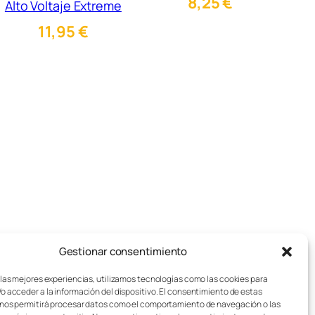
8,25
€
Alto Voltaje Extreme
11,95
€
Gestionar consentimiento
pos de juegos de mesa
Aviso legal
sotros
Política de cookies
 las mejores experiencias, utilizamos tecnologías como las cookies para
o acceder a la información del dispositivo. El consentimiento de estas
stos de Envío
Política de privacidad
nos permitirá procesar datos como el comportamiento de navegación o las
sei Lúdico – Asistente IA
Condiciones generales