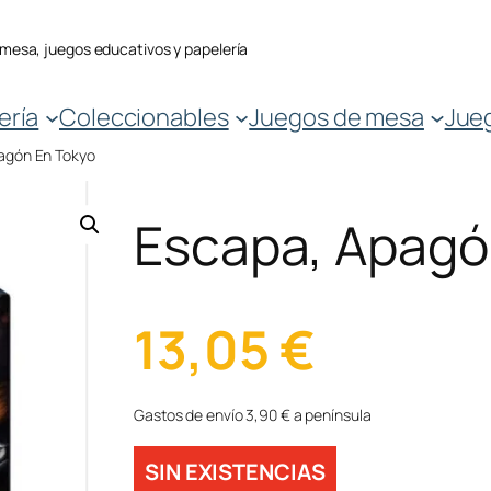
 mesa, juegos educativos y papelería
ería
Coleccionables
Juegos de mesa
Jue
agón En Tokyo
Escapa, Apagó
13,05
€
Gastos de envío 3,90 € a península
SIN EXISTENCIAS