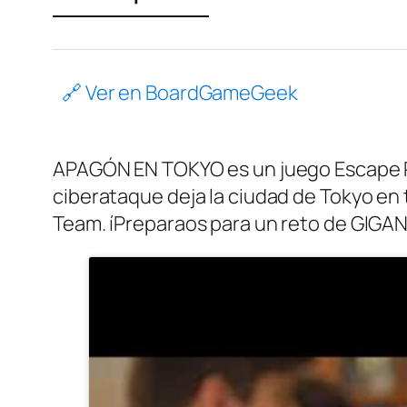
🔗 Ver en BoardGameGeek
APAGÓN EN TOKYO es un juego Escape Roo
ciberataque deja la ciudad de Tokyo en
Team. íPreparaos para un reto de GIG