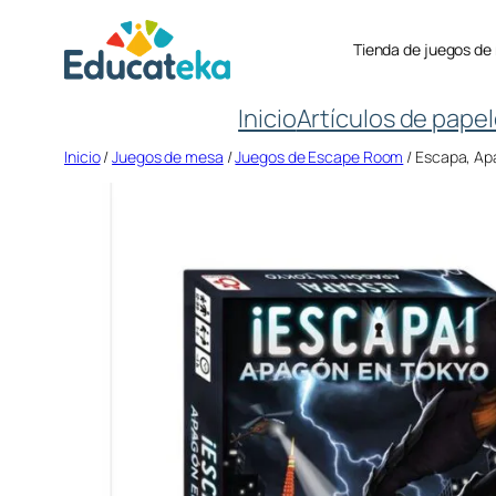
Saltar
Tienda de juegos de
al
contenido
Inicio
Artículos de papel
Inicio
/
Juegos de mesa
/
Juegos de Escape Room
/ Escapa, Ap