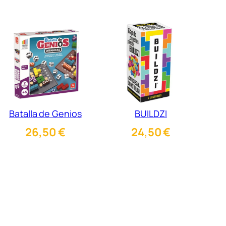
Batalla de Genios
BUILDZI
26,50
€
24,50
€