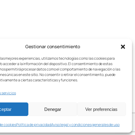
Gestionar consentimiento
pos de juegos de mesa
Aviso legal
sotros
Política de cookies
 las mejores experiencias, utilizamos tecnologías como las cookies para
o acceder a la información del dispositivo. El consentimiento de estas
stos de Envío
Política de privacidad
nos permitirá procesar datos como el comportamiento de navegación o las
sei Lúdico – Asistente IA
Condiciones generales
ones únicas en este sitio. No consentir o retirar el consentimiento, puede
Contacto
tivamente a ciertas características y funciones.
s servicios
ceptar
Denegar
Ver preferencias
 de cookies
Política de privacidad
Aviso legal y condiciones generales de uso