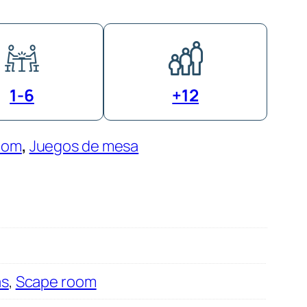
1-6
+12
oom
, 
Juegos de mesa
s
,
Scape room