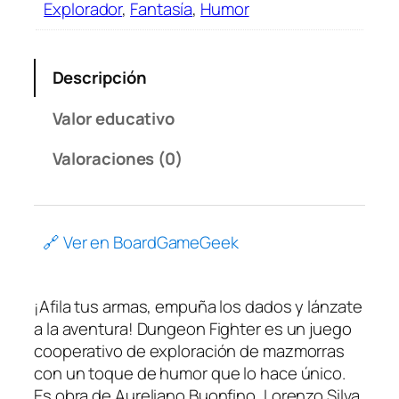
Explorador
,
Fantasía
,
Humor
Descripción
Valor educativo
Valoraciones (0)
🔗 Ver en BoardGameGeek
¡Afila tus armas, empuña los dados y lánzate
a la aventura! Dungeon Fighter es un juego
cooperativo de exploración de mazmorras
con un toque de humor que lo hace único.
Es obra de Aureliano Buonfino, Lorenzo Silva