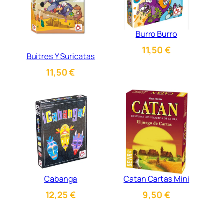
Burro Burro
11,50
€
Buitres Y Suricatas
11,50
€
Cabanga
Catan Cartas Mini
12,25
€
9,50
€