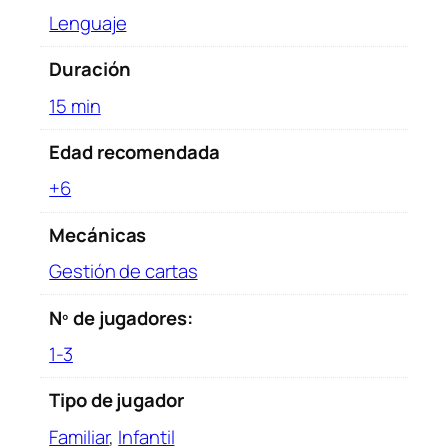
a
Lenguaje
t
e
Duración
r
15 min
r
e
Edad recomendada
s
+6
t
r
Mecánicas
e
c
Gestión de cartas
a
n
Nº de jugadores:
t
1-3
i
d
Tipo de jugador
a
Familiar
,
Infantil
d