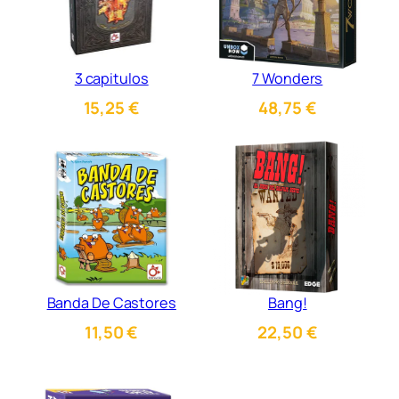
3 capitulos
7 Wonders
15,25
€
48,75
€
Banda De Castores
Bang!
11,50
€
22,50
€