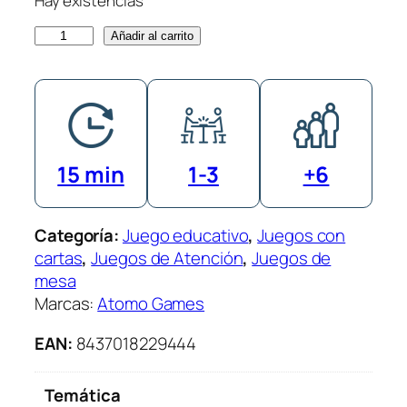
Hay existencias
C
Añadir al carrito
l
u
b
A
–
15 min
1-3
+6
B
l
u
Categoría:
Juego educativo
, 
Juegos con
r
cartas
, 
Juegos de Atención
, 
Juegos de
p
mesa
E
Marcas:
Atomo Games
l
E
EAN:
8437018229444
x
t
Temática
r