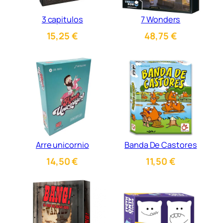
3 capitulos
7 Wonders
15,25
€
48,75
€
Arre unicornio
Banda De Castores
14,50
€
11,50
€